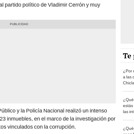
l partido político de Vladimir Cerrón y muy
Te 
¿Por 
a las 
Chicl
¿Qué 
estás
Público y la Policía Nacional realizó un intenso
las i
comu
r 23 inmuebles, en el marco de la investigación por
itos vinculados con la corrupción.
¿Qué 