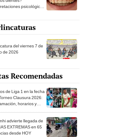
los dientes?
pretaciones psicológicas
ibles explicaciones
lincaturas
catura del viernes 7 de
o de 2026
tas Recomendadas
os de Liga 1 en la fecha
 Torneo Clausura 2026:
amación, horarios y
 ver
hi advierte llegada de
IAS EXTREMAS en 65
ncias desde HOY