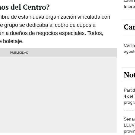
caen 
os del Centro?
Inter
y pos
ombre de esta nueva organización vinculada con
ste grupo se dedicaba al cobro de cupos a
Car
én a dueños de negocios especiales. Todos,
 boletaje.
Carlin
agost
No
Partid
4 del
progr
dónde
Senam
LLUV
provi