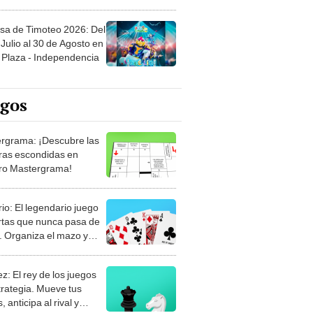
sa de Timoteo 2026: Del
Julio al 30 de Agosto en
Plaza - Independencia
egos
rgrama: ¡Descubre las
ras escondidas en
ro Mastergrama!
rio: El legendario juego
rtas que nunca pasa de
 Organiza el mazo y
stra tu habilidad.
z: El rey de los juegos
trategia. Mueve tus
, anticipa al rival y