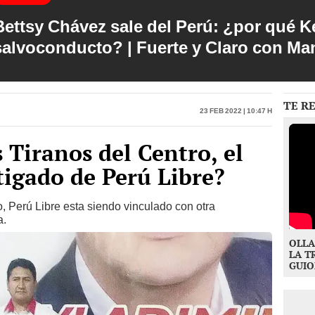
Bettsy Chávez sale del Perú: ¿por qué Ke
salvoconducto? | Fuerte y Claro con M
TE R
23 Feb 2022 | 10:47 h
 Tiranos del Centro, el
tigado de Perú Libre?
 Perú Libre esta siendo vinculado con otra
a.
OLLA
LA T
GUIO