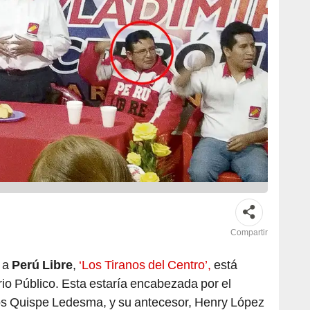
Compartir
a a
Perú Libre
,
‘Los Tiranos del Centro’,
está
rio Público. Esta estaría encabezada por el
os Quispe Ledesma, y su antecesor, Henry López