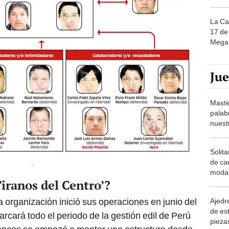
La Ca
17 de 
Mega 
Ju
Maste
palab
nuest
Solita
de ca
.
moda.
iranos del Centro’?
demue
a organización inició sus operaciones en junio del
Ajedre
de es
arcará todo el periodo de la gestión edil de Perú
piezas