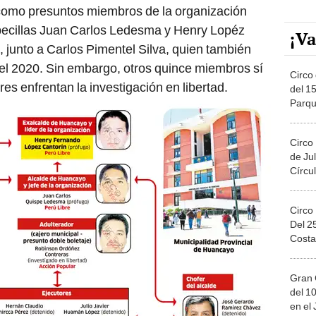
s como presuntos miembros de la organización
becillas Juan Carlos Ledesma y Henry Lopéz
¡Va
 junto a Carlos Pimentel Silva, quien también
el 2020. Sin embargo, otros quince miembros sí
Circo 
res enfrentan la investigación en libertad.
del 15
Parqu
Migue
Circo
de Jul
Círcul
Circo
Del 2
Costa
Gran 
del 10
en el