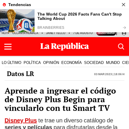
HOY
OLLANTA HUMALA
JANET TELLO
7 DE AGOSTO
TINKA RESULTADOS
LO ÚLTIMO
POLÍTICA
OPINIÓN
ECONOMÍA
SOCIEDAD
MUNDO
CIE
Datos LR
03 Mar 2023 | 18:06 h
Aprende a ingresar el código
de Disney Plus Begin para
vincularlo con tu Smart TV
Disney Plus
te trae un diverso catálogo de
series y películas
para disfrutarlas desde la