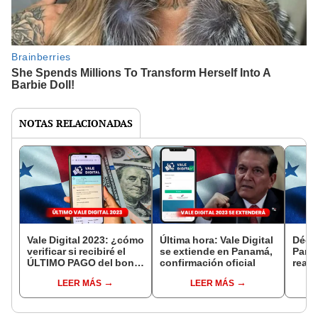
NOTAS RELACIONADAS
Vale Digital 2023: ¿cómo
Última hora: Vale Digital
Déci
verificar si recibiré el
se extiende en Panamá,
Pana
ÚLTIMO PAGO del bono
confirmación oficial
reali
de Panamá Solidario?
agos
LEER MÁS
LEER MÁS
calc