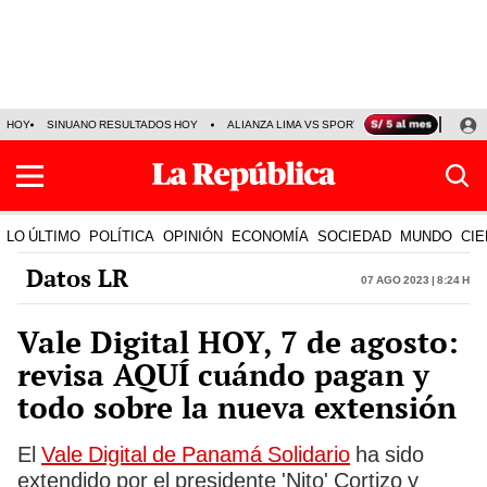
HOY
SINUANO RESULTADOS HOY
ALIANZA LIMA VS SPORT BOYS
JORGE MES
LO ÚLTIMO
POLÍTICA
OPINIÓN
ECONOMÍA
SOCIEDAD
MUNDO
CIE
Datos LR
07 Ago 2023 | 8:24 h
Vale Digital HOY, 7 de agosto:
revisa AQUÍ cuándo pagan y
todo sobre la nueva extensión
El
Vale Digital de Panamá Solidario
ha sido
extendido por el presidente 'Nito' Cortizo y