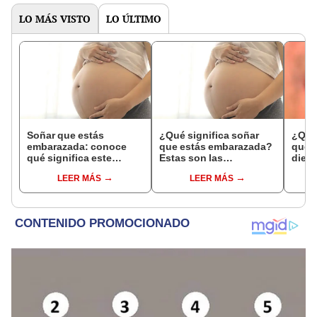
LO MÁS VISTO
LO ÚLTIMO
Soñar que estás
¿Qué significa soñar
¿Qué 
embarazada: conoce
que estás embarazada?
que s
qué significa este
Estas son las
dient
interesante sueño
interpretaciones más
pres
LEER MÁS
LEER MÁS
comunes