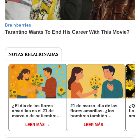
NOTAS RELACIONADAS
¿El día de las flores
21 de marzo, día de las
¿Qué 
amarillas es el 21 de
flores amarillas: ¿los
flore
marzo o de setiembre?
hombres también
amor
revisa la fecha oficial y
pueden recibirlas? Lo
LEER MÁS
LEER MÁS
por qué se celebra
que debes saber sobre
esta tradición