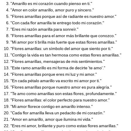
"Amarillo es mi corazón cuando pienso en ti."
"Amor en color amarillo, amor puro y sincero."
"Flores amarillas porque así de radiante es nuestro amor."
"Con cada flor amarilla te entrego todo mi corazón."
"Eres mi razón amarilla para sonreír."
"Flores amarillas para el amor más brillante que conozco."
"Mi amor por ti brilla más fuerte que estas flores amarillas."
"Flores amarillas: un símbolo del amor que siento por ti."
"Contigo la vida es tan hermosa como estas flores amarillas."
"Flores amarillas, mensajeras de mis sentimientos."
"Este ramo amarillo es mi forma de decirte 'te amo'."
"Flores amarillas porque eres mi luz y mi amor."
"En cada pétalo amarillo va escrito mi amor por ti."
"Flores amarillas porque nuestro amor es pura alegría."
"Te amo como amarillas son estas flores, profundamente."
"Flores amarillas: el color perfecto para nuestro amor."
"Mi amor florece contigo en amarillo intenso."
"Cada flor amarilla lleva un pedacito de mi corazón."
"Amor en amarillo, amor que ilumina mi vida."
"Eres mi amor, brillante y puro como estas flores amarillas."