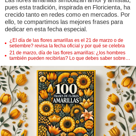
Las flores amarillas simbolizan amor y amistad,
pues esta tradición, inspirada en Floricienta, ha
crecido tanto en redes como en mercados. Por
ello, te compartimos las mejores frases para
dedicar en esta fecha especial.
¿El día de las flores amarillas es el 21 de marzo o de
setiembre? revisa la fecha oficial y por qué se celebra
21 de marzo, día de las flores amarillas: ¿los hombres
también pueden recibirlas? Lo que debes saber sobre
esta tradición