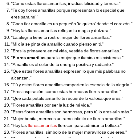
"Como estas flores amarillas, irradias felicidad y ternura."
"Te doy flores amarillas porque representan lo especial que
eres para mí."
"Cada flor amarilla es un pequeño 'te quiero' desde el corazón."
"Hoy las flores amarillas reflejan tu magia y dulzura."
"La alegría tiene tu rostro, mujer de flores amarillas."
"Mi día se pinta de amarillo cuando pienso en ti."
"Eres la primavera en mi vida, vestida de flores amarillas."
"
Flores amarillas
para la mujer que ilumina mi existencia."
"Amarillo es el color de tu energía positiva y radiante."
"Que estas flores amarillas expresen lo que mis palabras no
alcanzan."
"Tú y estas flores amarillas comparten la esencia de la alegría."
"Eres inspiración, como estas hermosas flores amarillas."
"Que cada pétalo amarillo te recuerde lo valiosa que eres."
"Flores amarillas por ser la luz de mi vida."
"Estas flores amarillas son hermosas, pero tú lo eres aún más."
"Mujer bonita, mereces un ramo infinito de flores amarillas."
"Hoy las
flores amarillas
florecen para admirar tu belleza."
"Flores amarillas, símbolo de la mujer maravillosa que eres."