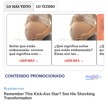
LO MÁS VISTO
LO ÚLTIMO
Soñar que estás
¿Qué significa soñar
¿Qué 
embarazada: conoce
que estás embarazada?
que s
qué significa este
Estas son las
dient
interesante sueño
interpretaciones más
pres
LEER MÁS
LEER MÁS
comunes