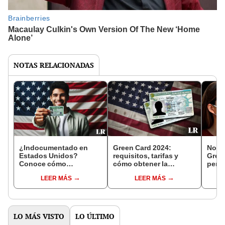
NOTAS RELACIONADAS
¿Indocumentado en
Green Card 2024:
No te
Estados Unidos?
requisitos, tarifas y
Green
Conoce cómo
cómo obtener la
perm
conseguir la GREEN
residencia permanente
Unido
LEER MÁS
LEER MÁS
CARD y la residencia
en Estados Unidos
esta
permanente
LO MÁS VISTO
LO ÚLTIMO