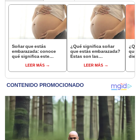
Soñar que estás
¿Qué significa soñar
¿Qué 
embarazada: conoce
que estás embarazada?
que s
qué significa este
Estas son las
dient
interesante sueño
interpretaciones más
pres
LEER MÁS
LEER MÁS
comunes