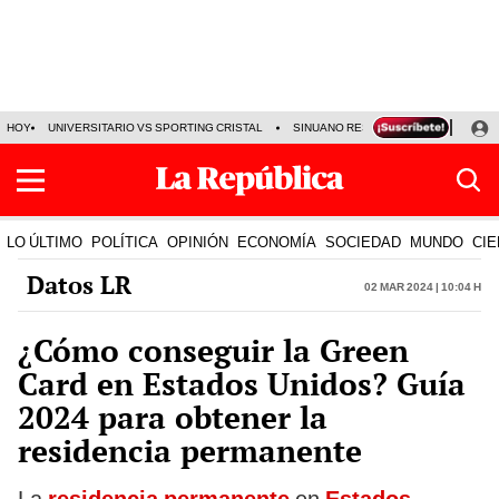
HOY
UNIVERSITARIO VS SPORTING CRISTAL
SINUANO RESULTADOS HOY
CA
LO ÚLTIMO
POLÍTICA
OPINIÓN
ECONOMÍA
SOCIEDAD
MUNDO
CIE
Datos LR
02 Mar 2024 | 10:04 h
¿Cómo conseguir la Green
Card en Estados Unidos? Guía
2024 para obtener la
residencia permanente