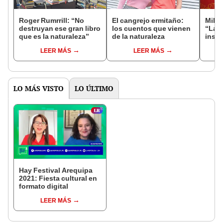
Roger Rumrrill: “No
El cangrejo ermitaño:
Milag
destruyan ese gran libro
los cuentos que vienen
“Las
que es la naturaleza”
de la naturaleza
insti
cons
LEER MÁS
LEER MÁS
LO MÁS VISTO
LO ÚLTIMO
Hay Festival Arequipa
2021: Fiesta cultural en
formato digital
LEER MÁS