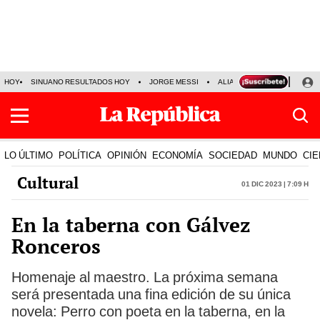
HOY
SINUANO RESULTADOS HOY
JORGE MESSI
ALIANZA LIMA VS SPORT BO
LO ÚLTIMO
POLÍTICA
OPINIÓN
ECONOMÍA
SOCIEDAD
MUNDO
CIE
Cultural
01 Dic 2023 | 7:09 h
En la taberna con Gálvez
Ronceros
Homenaje al maestro. La próxima semana
será presentada una fina edición de su única
novela: Perro con poeta en la taberna, en la