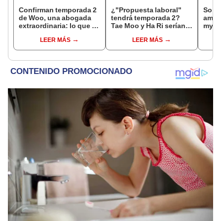
Confirman temporada 2
¿"Propuesta laboral"
So Ji
de Woo, una abogada
tendrá temporada 2?
amor 
extraordinaria: lo que se
Tae Moo y Ha Ri serían
my Ve
sabe del esperado K-
padres de dos niños,
real
LEER MÁS
LEER MÁS
drama
según fans