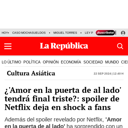
HOY
CASO MOCHASUELDOS
MIGUEL TORRES
LEY PULPÍN
PRECIO DEL
LO ÚLTIMO
POLÍTICA
OPINIÓN
ECONOMÍA
SOCIEDAD
MUNDO
CIE
Cultura Asiática
22 Sep 2024 | 12:40 h
¿'Amor en la puerta de al lado'
tendrá final triste?: spoiler de
Netflix deja en shock a fans
Además del spoiler revelado por Netflix,
'Amor
en la puerta de al lado'
ha sorprendido con un