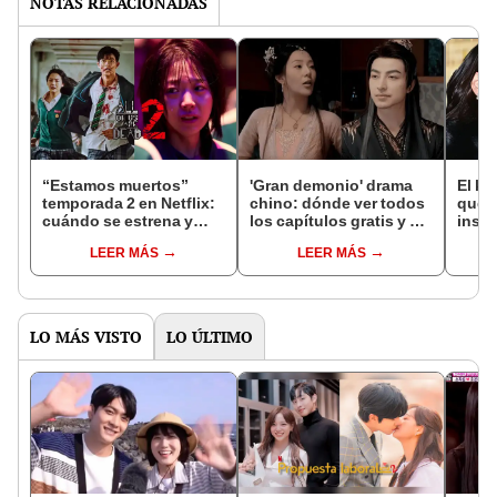
NOTAS RELACIONADAS
“Estamos muertos”
'Gran demonio' drama
El k-
temporada 2 en Netflix:
chino: dónde ver todos
que 
cuándo se estrena y
los capítulos gratis y en
inspi
avances de la
subespañol
de am
LEER MÁS
LEER MÁS
temporada
de S
LO MÁS VISTO
LO ÚLTIMO