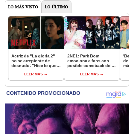
LO MÁS VISTO
LO ÚLTIMO
Actriz de "La gloria 2"
2NE1: Park Bom
'Beau
no se arrepiente de
emociona a fans con
de es
desnudo: "Hice lo que
posible comeback del
más d
debía, esa escena era
icónico grupo Kpop
taila
LEER MÁS
LEER MÁS
crucial"
Gang