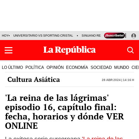
HOY
UNIVERSITARIO VS SPORTING CRISTAL
SINUANO RESULTADOS HOY
CA
LO ÚLTIMO
POLÍTICA
OPINIÓN
ECONOMÍA
SOCIEDAD
MUNDO
CIE
Cultura Asiática
28 Abr 2024 | 14:16 h
'La reina de las lágrimas'
episodio 16, capítulo final:
fecha, horarios y dónde VER
ONLINE