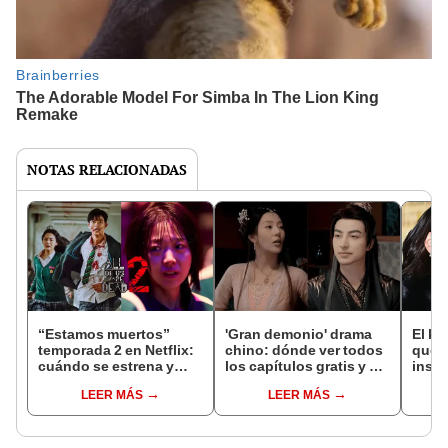
NOTAS RELACIONADAS
“Estamos muertos”
'Gran demonio' drama
El k-
temporada 2 en Netflix:
chino: dónde ver todos
que 
cuándo se estrena y
los capítulos gratis y en
inspi
avances de la
subespañol
de am
LEER MÁS
LEER MÁS
temporada
de S