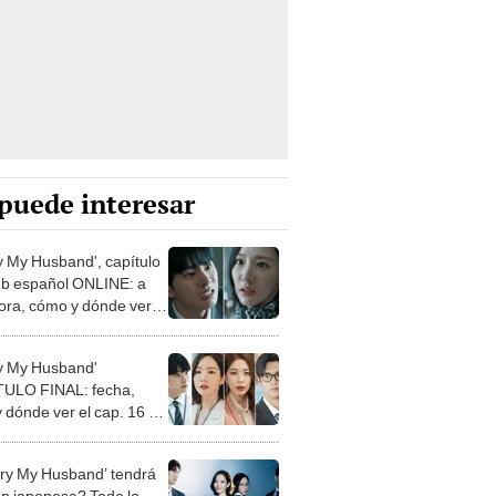
puede interesar
y My Husband', capítulo
ub español ONLINE: a
ora, cómo y dónde ver el
ama
y My Husband'
ULO FINAL: fecha,
y dónde ver el cap. 16 de
rie coreana en ESTRENO
ry My Husband’ tendrá
ón japonesa? Todo lo