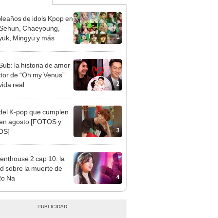
eaños de idols Kpop en
: Sehun, Chaeyoung,
1
uk, Mingyu y más
Sub: la historia de amor
ctor de “Oh my Venus”
2
vida real
 del K-pop que cumplen
en agosto [FOTOS y
3
OS]
enthouse 2 cap 10: la
d sobre la muerte de
4
Ro Na