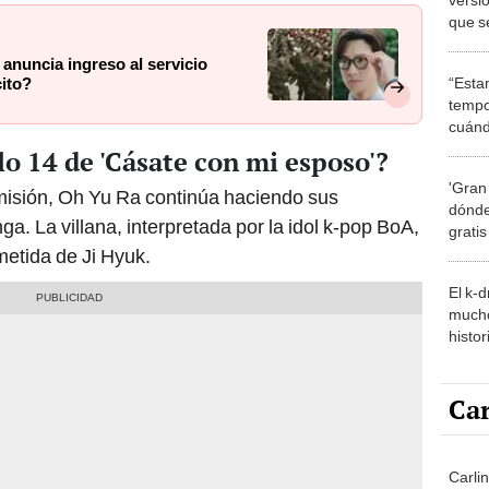
que s
adapt
anuncia ingreso al servicio
“Esta
cito?
tempo
cuánd
de la
lo 14 de 'Cásate con mi esposo'?
'Gran
misión, Oh Yu Ra continúa haciendo sus
dónde
a. La villana, interpretada por la idol k-pop BoA,
grati
etida de Ji Hyuk.
El k-
mucho
histor
hered
Car
Carli