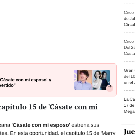
Migue
Circo
de Jul
Círcul
Circo
Del 2
Costa
Gran 
del 10
'Cásate con mi esposo' y
en el
vertido"
La Ca
capítulo 15 de 'Cásate con mi
17 de 
Mega 
reana
'Cásate con mi esposo'
estrena sus
Ju
es. En esta oportunidad, el capítulo 15 de 'Marry