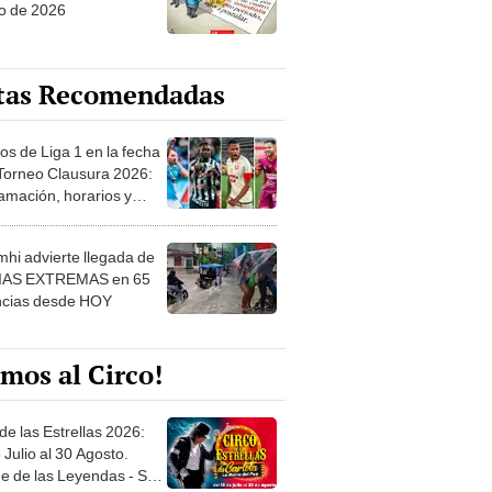
o de 2026
tas Recomendadas
os de Liga 1 en la fecha
 Torneo Clausura 2026:
amación, horarios y
 ver
hi advierte llegada de
IAS EXTREMAS en 65
ncias desde HOY
mos al Circo!
de las Estrellas 2026:
 Julio al 30 Agosto.
e de las Leyendas - San