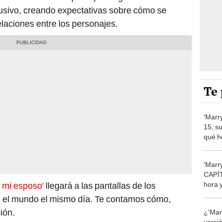
lusivo, creando expectativas sobre cómo se
elaciones entre los personajes.
Te 
'Marr
15, s
qué h
k-dr
'Marr
CAPÍT
hora 
 mi esposo'
llegará a las pantallas de los
la se
do el mundo el mismo día. Te contamos cómo,
ión.
¿'Mar
versi