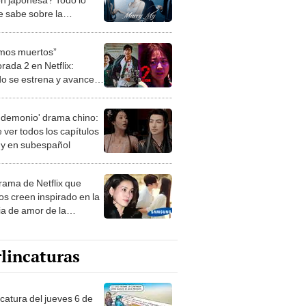
e sabe sobre la
ación del webtoon
mos muertos”
rada 2 en Netflix:
o se estrena y avances
 temporada
 demonio' drama chino:
 ver todos los capítulos
s y en subespañol
drama de Netflix que
s creen inspirado en la
ia de amor de la
era de Samsung
lincaturas
ncatura del jueves 6 de