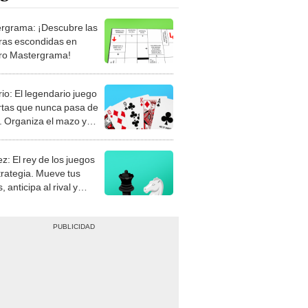
rgrama: ¡Descubre las
ras escondidas en
ro Mastergrama!
rio: El legendario juego
rtas que nunca pasa de
 Organiza el mazo y
stra tu habilidad.
z: El rey de los juegos
trategia. Mueve tus
, anticipa al rival y
gue el jaque mate.