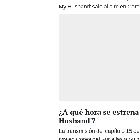
My Husband' sale al aire en Cor
¿A qué hora se estrena
Husband'?
La transmisión del capítulo 15 d
tvN en Corea del Sur a las 8.50 p