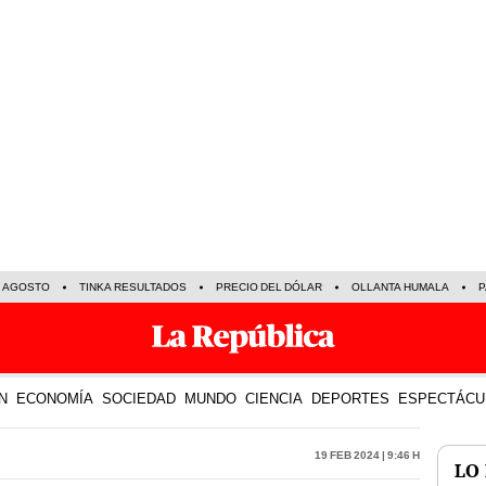
E AGOSTO
TINKA RESULTADOS
PRECIO DEL DÓLAR
OLLANTA HUMALA
P
N
ECONOMÍA
SOCIEDAD
MUNDO
CIENCIA
DEPORTES
ESPECTÁCU
19 Feb 2024 | 9:46 h
LO