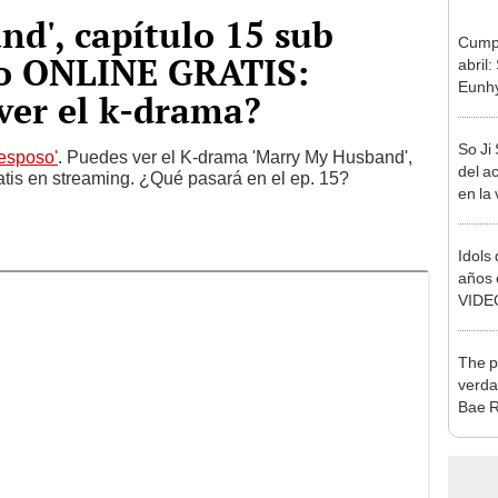
d', capítulo 15 sub
Cumpl
to ONLINE GRATIS:
abril
Eunhy
ver el k-drama?
So Ji 
 esposo'
. Puedes ver el K-drama 'Marry My Husband',
del a
tis en streaming. ¿Qué pasará en el ep. 15?
en la 
Idols
años 
VIDE
The p
verda
Bae 