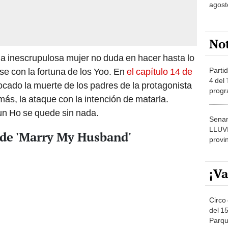
agost
No
la inescrupulosa mujer no duda en hacer hasta lo
Partid
se con la fortuna de los Yoo. En
el capítulo 14 de
4 del
cado la muerte de los padres de la protagonista
progr
ás, la ataque con la intención de matarla.
dónde
un Ho se quede sin nada.
Senam
LLUV
5 de 'Marry My Husband'
provi
¡Va
Circo 
del 15
Parqu