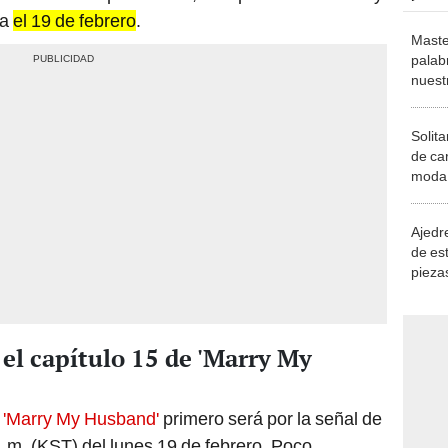
ea
el 19 de febrero
.
Maste
palab
nuest
Solita
de ca
moda.
demue
Ajedre
de es
piezas
consi
 el capítulo 15 de 'Marry My
e
'Marry My Husband'
primero será por la señal de
. m. (KST) del lunes 19 de febrero. Poco