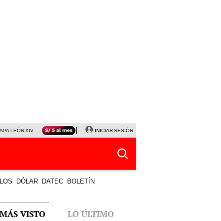
APA LEÓN XIV
NALDY SALDAÑA
INICIAR SESIÓN
LA BELLA LUZ
MAGALY MEDINA
HORÓS
LOS
DÓLAR
DATEC
BOLETÍN
 MÁS VISTO
LO ÚLTIMO