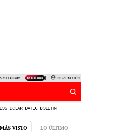
APA LEÓN XIV
NALDY SALDAÑA
INICIAR SESIÓN
LA BELLA LUZ
MAGALY MEDINA
HORÓS
LOS
DÓLAR
DATEC
BOLETÍN
 MÁS VISTO
LO ÚLTIMO