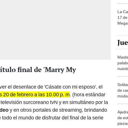
La Ca
17 de 
Mega 
Ju
Maste
palab
ítulo final de 'Marry My
nuest
Solita
er el desenlace de 'Cásate con mi esposo', el
de ca
s 20 de febrero a las 10.00 p. m
. (hora estándar
moda.
 televisión surcoreano tvN y en simultáneo por la
demue
ideo
y en otros portales de streaming, brindando
Ajedre
todo el mundo de disfrutar del final de la serie
de es
piezas