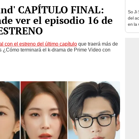
and' CAPÍTULO FINAL:
So Ji 
de ver el episodio 16 de
del a
en la 
a ESTRENO
al con el estreno del último capítulo
que traerá más de
os ¿Cómo terminará el k-drama de Prime Video con