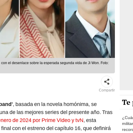
o con el desenlace sobre la esperada segunda vida de Ji Won. Foto:
Compartir
Te 
band'
, basada en la novela homónima, se
na de las mejores series del presente año. Tras
¿Cuán
enero de 2024 por Prime Video y tvN
, esta
milita
final con el estreno del capítulo 16, que definirá
recor