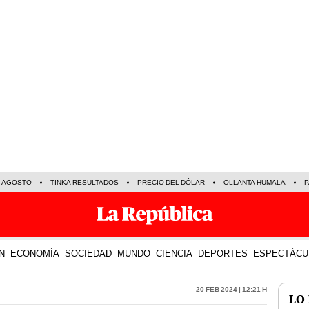
E AGOSTO
TINKA RESULTADOS
PRECIO DEL DÓLAR
OLLANTA HUMALA
P
N
ECONOMÍA
SOCIEDAD
MUNDO
CIENCIA
DEPORTES
ESPECTÁCU
20 Feb 2024 | 12:21 h
LO