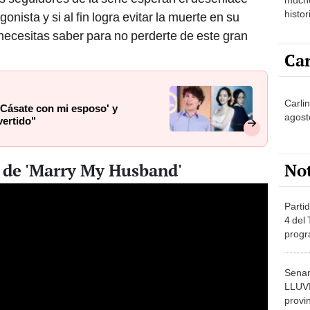
histor
gonista y si al fin logra evitar la muerte en su
hered
necesitas saber para no perderte de este gran
Car
Carli
'Cásate con mi esposo' y
agost
vertido"
No
6 de 'Marry My Husband'
Partid
4 del
progr
dónde
Senam
LLUV
provi