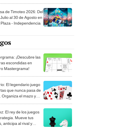
sa de Timoteo 2026: Del
Julio al 30 de Agosto en
Plaza - Independencia
egos
rgrama: ¡Descubre las
ras escondidas en
ro Mastergrama!
rio: El legendario juego
rtas que nunca pasa de
 Organiza el mazo y
stra tu habilidad.
z: El rey de los juegos
trategia. Mueve tus
, anticipa al rival y