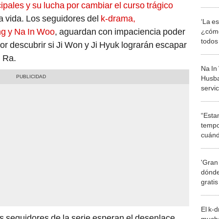
'Abog
ipales y su lucha por cambiar el curso trágico
 vida. Los seguidores del
k-drama,
‘La e
ng y Na In Woo
, aguardan con impaciencia poder
¿cómo
todos 
por descubrir si Ji Won y Ji Hyuk lograrán escapar
china 
u Ra.
Na In
Husba
servic
enlist
Sur?
“Esta
tempo
cuánd
de la
'Gran
dónde
grati
El k-
os seguidores de la serie esperan el desenlace
mucho