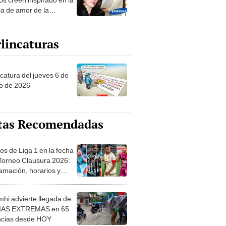
ia de amor de la
era de Samsung
lincaturas
ncatura del jueves 6 de
o de 2026
tas Recomendadas
os de Liga 1 en la fecha
 Torneo Clausura 2026:
amación, horarios y
 ver
hi advierte llegada de
IAS EXTREMAS en 65
ncias desde HOY