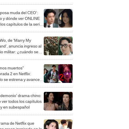
ada Woo'?
sposa muda del CEO’:
 y dónde ver ONLINE
los capítulos de la serie
viral?
 Wo, de ‘Marry My
nd’, anuncia ingreso al
io militar: ¿cuándo se
a al Ejército de Corea del
mos muertos”
rada 2 en Netflix:
o se estrena y avances
 temporada
 demonio' drama chino:
 ver todos los capítulos
s y en subespañol
drama de Netflix que
s creen inspirado en la