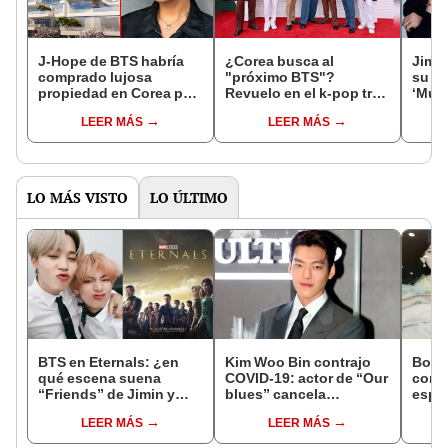
J-Hope de BTS habría
¿Corea busca al
Jimin
comprado lujosa
"próximo BTS"?
su s
propiedad en Corea por
Revuelo en el k-pop tras
‘Muse
casi 9 millones de
declaraciones de primer
estre
LEER MÁS
LEER MÁS
dólares en efectivo
viceministro coreano
país
LO MÁS VISTO
LO ÚLTIMO
BTS en Eternals: ¿en
Kim Woo Bin contrajo
Boda
qué escena suena
COVID-19: actor de “Our
core
“Friends” de Jimin y
blues” cancela
esper
Taehyung?
actividades
de Pa
LEER MÁS
LEER MÁS
Tae 