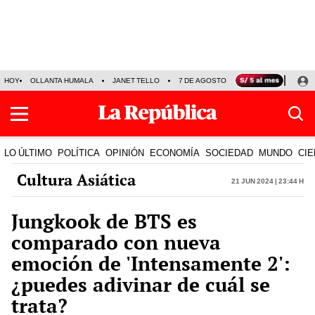
HOY
OLLANTA HUMALA
JANET TELLO
7 DE AGOSTO
TINKA RESULTADOS
LO ÚLTIMO
POLÍTICA
OPINIÓN
ECONOMÍA
SOCIEDAD
MUNDO
CIE
Cultura Asiática
21 Jun 2024 | 23:44 h
Jungkook de BTS es
comparado con nueva
emoción de 'Intensamente 2':
¿puedes adivinar de cuál se
trata?