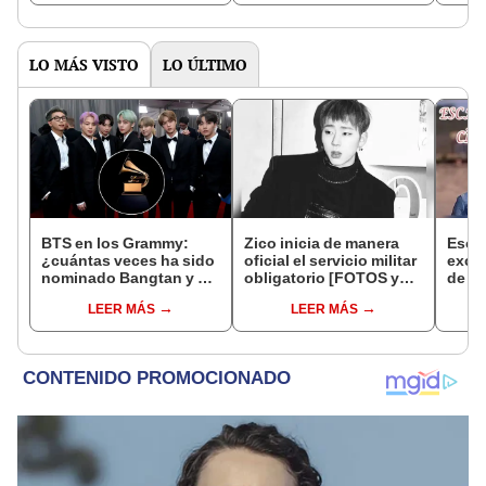
LO MÁS VISTO
LO ÚLTIMO
BTS en los Grammy:
Zico inicia de manera
Escal
¿cuántas veces ha sido
oficial el servicio militar
exclu
nominado Bangtan y en
obligatorio [FOTOS y
de B
qué categorías?
VIDEO]
LEER MÁS
LEER MÁS