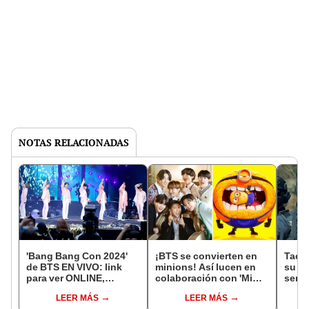
NOTAS RELACIONADAS
'Bang Bang Con 2024'
¡BTS se convierten en
Taeh
de BTS EN VIVO: link
minions! Así lucen en
su ma
para ver ONLINE,
colaboración con 'Mi
servi
horarios, canal y más
villano favorito 4' que
aterr
LEER MÁS
LEER MÁS
sale pronto
supe