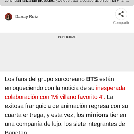
continúan lanzando proyectos. ¿De qué trata la colaboración con 'Mi villano
favorito 4'? Foto: composición LR/Illumination/Hybe
Danay Ruiz
Compartir
Los fans del grupo surcoreano
BTS
están
enloqueciendo con la noticia de su
inesperada
colaboración con 'Mi villano favorito 4'.
La
exitosa franquicia de animación regresa con su
cuarta entrega, y esta vez, los
minions
tienen
una compañía de lujo: los siete integrantes de
Bangtan.