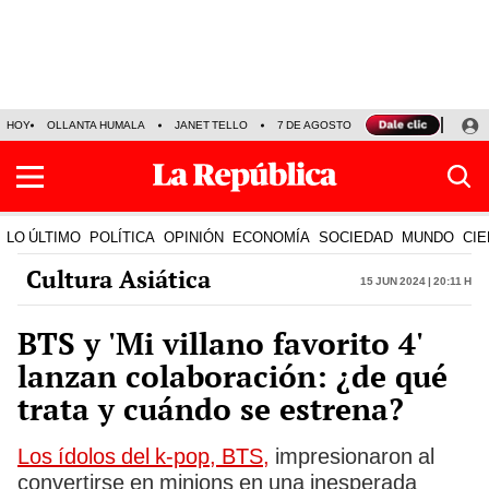
HOY
OLLANTA HUMALA
JANET TELLO
7 DE AGOSTO
TINKA RESULTADOS
LO ÚLTIMO
POLÍTICA
OPINIÓN
ECONOMÍA
SOCIEDAD
MUNDO
CIE
Cultura Asiática
15 Jun 2024 | 20:11 h
BTS y 'Mi villano favorito 4'
lanzan colaboración: ¿de qué
trata y cuándo se estrena?
Los ídolos del k-pop, BTS,
impresionaron al
convertirse en minions en una inesperada