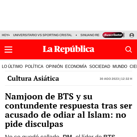
HOY
UNIVERSITARIO VS SPORTING CRISTAL
SINUANO RESULTADOS HOY
CA
LO ÚLTIMO
POLÍTICA
OPINIÓN
ECONOMÍA
SOCIEDAD
MUNDO
CIE
Cultura Asiática
30 Ago 2023 | 12:32 h
Namjoon de BTS y su
contundente respuesta tras ser
acusado de odiar al Islam: no
pide disculpas