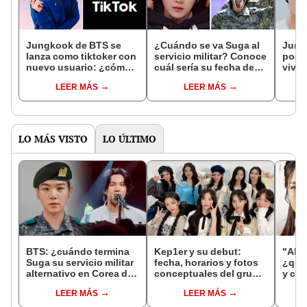
Jungkook de BTS se
¿Cuándo se va Suga al
Jung
lanza como tiktoker con
servicio militar? Conoce
podrí
nuevo usuario: ¿cómo
cuál sería su fecha de
vivo:
encontrarlo en la
ingreso al Ejército
parti
LEER MÁS
LEER MÁS
aplicación?
iHea
LO MÁS VISTO
LO ÚLTIMO
BTS: ¿cuándo termina
Kep1er y su debut:
"Alqu
Suga su servicio militar
fecha, horarios y fotos
¿qué
alternativo en Corea del
conceptuales del grupo
y cuá
Sur?
de Girls Planet 999
Nak 
LEER MÁS
LEER MÁS