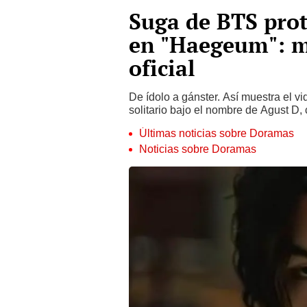
Suga de BTS pro
en "Haegeum": m
oficial
De ídolo a gánster. Así muestra el v
solitario bajo el nombre de Agust D,
Últimas noticias sobre Doramas
Noticias sobre Doramas