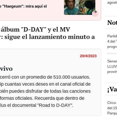
agost
e "Haegeum": mira aquí el
No
l álbum "D-DAY" y el MV
: sigue el lanzamiento minuto a
Partid
4 del
progr
dónde
20/4/2023
Senam
LLUV
 vivo
provi
cerró con un promedio de 510.000 usuarios.
ip cuantas veces deses en el canal oficial de
¡Va
én puedes disfrutar de todas las canciones
formas oficiales. Recuerda que dentro de
Circo 
Plus el documental "Road to D-DAY".
del 15
Parqu