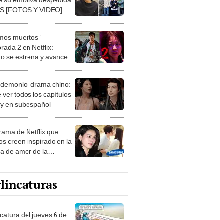
TS [FOTOS Y VIDEO]
mos muertos”
rada 2 en Netflix:
o se estrena y avances
 temporada
 demonio' drama chino:
 ver todos los capítulos
s y en subespañol
drama de Netflix que
s creen inspirado en la
ia de amor de la
era de Samsung
lincaturas
ncatura del jueves 6 de