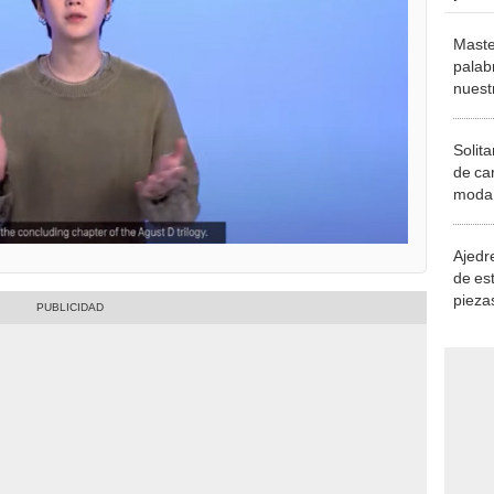
Maste
palab
nuest
Solita
de ca
moda.
demue
Ajedre
de es
piezas
consi