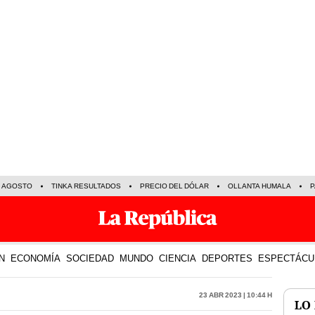
E AGOSTO
TINKA RESULTADOS
PRECIO DEL DÓLAR
OLLANTA HUMALA
P
N
ECONOMÍA
SOCIEDAD
MUNDO
CIENCIA
DEPORTES
ESPECTÁCU
23 Abr 2023 | 10:44 h
LO