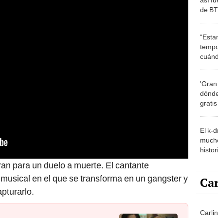
de B
“Esta
tempo
cuánd
de la
'Gran
dónde
grati
El k-
mucho
histor
hered
an para un duelo a muerte. El cantante
musical en el que se transforma en un gangster y
Car
apturarlo.
Carli