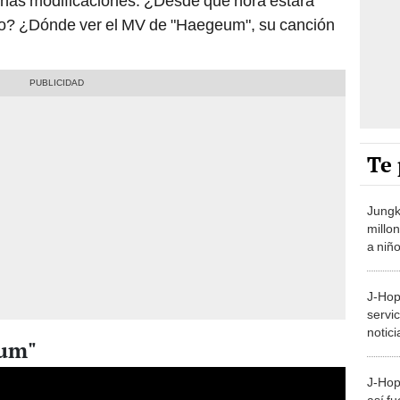
unas modificaciones. ¿Desde qué hora estará
fico? ¿Dónde ver el MV de "Haegeum", su canción
Te 
Jungk
millo
a niñ
recur
J-Hop
servic
notici
eum"
Ejérc
J-Hope
así f