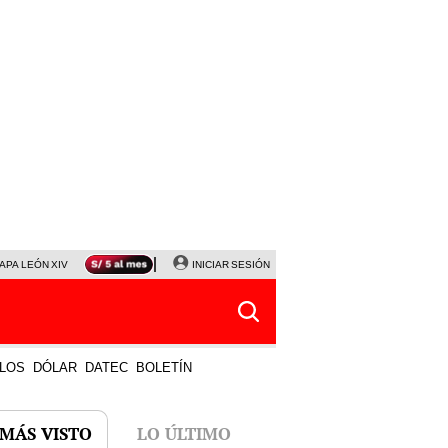
APA LEÓN XIV
NALDY SALDAÑA
INICIAR SESIÓN
LA BELLA LUZ
MAGALY MEDINA
HORÓS
LOS
DÓLAR
DATEC
BOLETÍN
 MÁS VISTO
LO ÚLTIMO