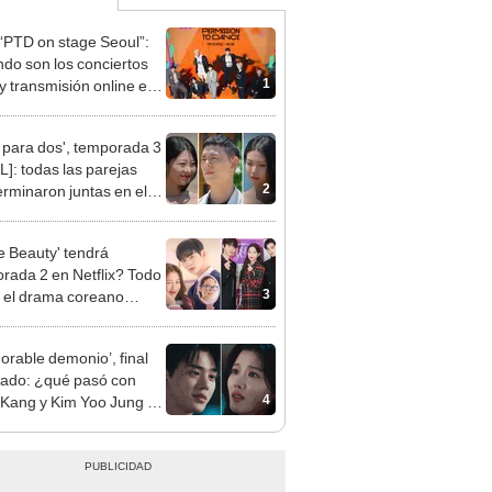
“PTD on stage Seoul”:
do son los conciertos
1
y transmisión online en
o para dos', temporada 3
L]: todas las parejas
2
erminaron juntas en el
y de Netflix
e Beauty' tendrá
rada 2 en Netflix? Todo
3
 el drama coreano
gonizado por Cha Eun
dorable demonio’, final
cado: ¿qué pasó con
4
Kang y Kim Yoo Jung en
drama?