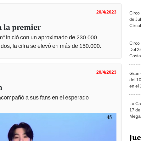
Migue
20/4/2023
Circo
de Jul
a la premier
Círcul
m" inició con un aproximado de 230.000
Circo
os, la cifra se elevó en más de 150.000.
Del 2
Costa
20/4/2023
Gran 
del 10
n
en el
acompañó a sus fans en el esperado
La Ca
.
17 de 
Mega 
Ju