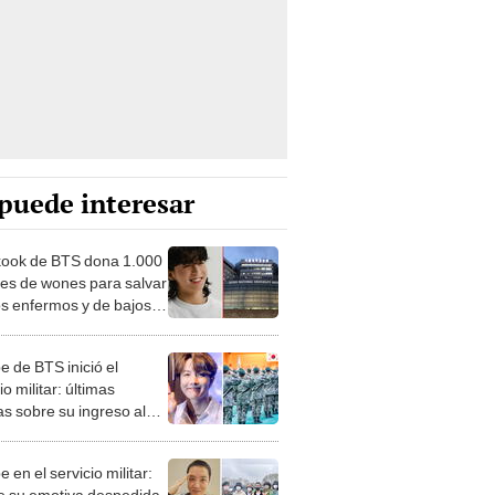
puede interesar
ook de BTS dona 1.000
nes de wones para salvar
os enfermos y de bajos
sos
e de BTS inició el
io militar: últimas
as sobre su ingreso al
ito de Corea
 en el servicio militar:
ue su emotiva despedida