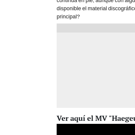
continúa en pie, aunque con alg
disponible el material discográ
principal?
Ver aquí el MV "Haeg