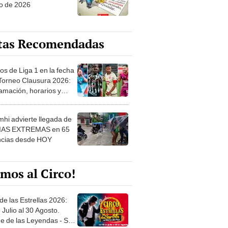
o de 2026
tas Recomendadas
os de Liga 1 en la fecha
 Torneo Clausura 2026:
amación, horarios y
 ver
hi advierte llegada de
IAS EXTREMAS en 65
ncias desde HOY
mos al Circo!
de las Estrellas 2026:
 Julio al 30 Agosto.
e de las Leyendas - San