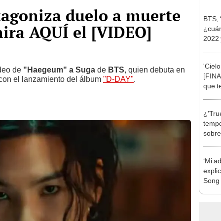
tagoniza duelo a muerte
BTS, 
ira AQUÍ el [VIDEO]
¿cuán
2022 
vivo?
'Ciel
ideo de
"Haegeum" a Suga
de
BTS
, quien debuta en
[FINA
 con el lanzamiento del álbum
"D-DAY"
.
que t
realit
¿'Tru
tempo
sobre
prota
Woo.
‘Mi a
expli
Song 
el k-