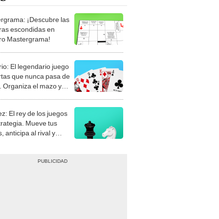
rgrama: ¡Descubre las
ras escondidas en
ro Mastergrama!
rio: El legendario juego
rtas que nunca pasa de
 Organiza el mazo y
stra tu habilidad.
z: El rey de los juegos
trategia. Mueve tus
, anticipa al rival y
gue el jaque mate.