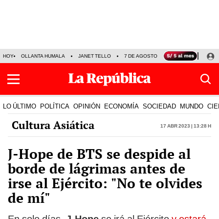
HOY
OLLANTA HUMALA
JANET TELLO
7 DE AGOSTO
TINKA RESULTADOS
LO ÚLTIMO
POLÍTICA
OPINIÓN
ECONOMÍA
SOCIEDAD
MUNDO
CIE
Cultura Asiática
17 Abr 2023 | 13:28 h
J-Hope de BTS se despide al
borde de lágrimas antes de
irse al Ejército: "No te olvides
de mí"