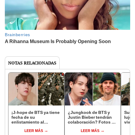
NOTAS RELACIONADAS
¡J-hope de BTS ya tiene
¿Jungkook de BTS y
Suga 
fecha de su
Justin Bieber tendrán
lujo
enlistamiento al
colaboración? Fotos de
vive 
Ejército! ¿Cuándo se va
estrella del k-pop
Corea
LEER MÁS
LEER MÁS
al servicio militar?
disparan rumores