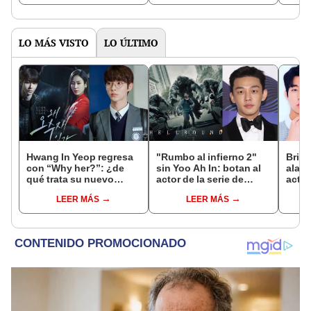
LO MÁS VISTO
LO ÚLTIMO
Hwang In Yeop regresa
"Rumbo al infierno 2"
Bria
con “Why her?”: ¿de
sin Yoo Ah In: botan al
alarm
qué trata su nuevo
actor de la serie de
actor
drama tras “The sound
Netflix tras caso de
o ¿e
LEER MÁS
LEER MÁS
of magic”?
drogas