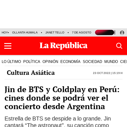
HOY
OLLANTA HUMALA
JANET TELLO
7 DE AGOSTO
TINKA RESULTADOS
LO ÚLTIMO
POLÍTICA
OPINIÓN
ECONOMÍA
SOCIEDAD
MUNDO
CIE
Cultura Asiática
23 Oct 2022 | 15:19 h
Jin de BTS y Coldplay en Perú:
cines donde se podrá ver el
concierto desde Argentina
Estrella de BTS se despide a lo grande. Jin
cantará “The astronaut”, su canción como