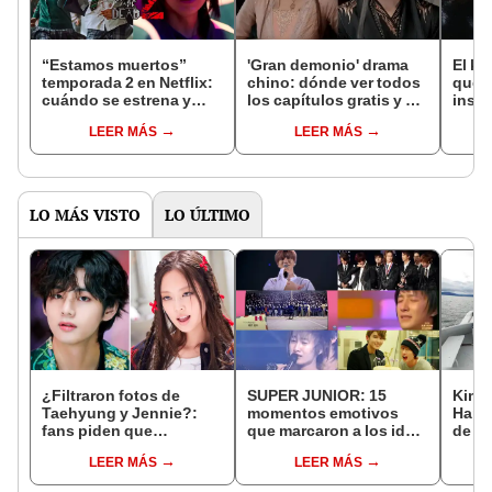
“Estamos muertos”
'Gran demonio' drama
El k-
temporada 2 en Netflix:
chino: dónde ver todos
que 
cuándo se estrena y
los capítulos gratis y en
inspi
avances de la
subespañol
de am
LEER MÁS
LEER MÁS
temporada
de S
LO MÁS VISTO
LO ÚLTIMO
¿Filtraron fotos de
SUPER JUNIOR: 15
Kim 
Taehyung y Jennie?:
momentos emotivos
Han: 
fans piden que
que marcaron a los idols
de su
agencias respondan
K-pop y ELF
[FOT
LEER MÁS
LEER MÁS
ante posible romance