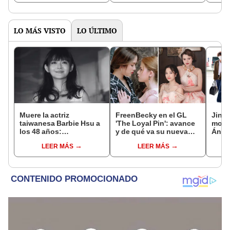
LO MÁS VISTO
LO ÚLTIMO
Muere la actriz
FreenBecky en el GL
Jin d
taiwanesa Barbie Hsu a
'The Loyal Pin': avance
motiv
los 48 años:
y de qué va su nueva
Ángel
protagonista de 'Jardín
serie de 'girls love' tras
enco
LEER MÁS
LEER MÁS
de meteoros' perdió la
'GAP'
vida tras fuerte
neumonía