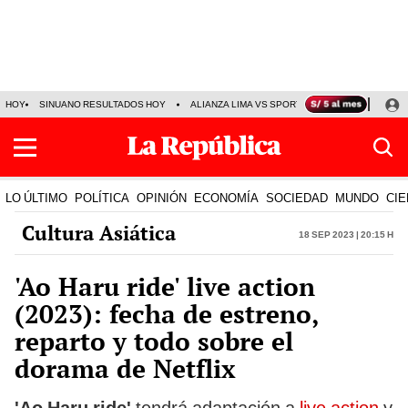
HOY
SINUANO RESULTADOS HOY
ALIANZA LIMA VS SPORT BOYS
JORGE MES
LO ÚLTIMO
POLÍTICA
OPINIÓN
ECONOMÍA
SOCIEDAD
MUNDO
CIE
Cultura Asiática
18 Sep 2023 | 20:15 h
'Ao Haru ride' live action
(2023): fecha de estreno,
reparto y todo sobre el
dorama de Netflix