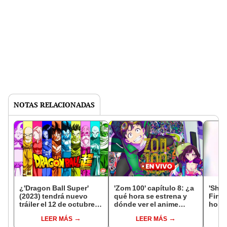
NOTAS RELACIONADAS
¿'Dragon Ball Super'
'Zom 100' capítulo 8: ¿a
'Shin
(2023) tendrá nuevo
qué hora se estrena y
Final
tráiler el 12 de octubre?
dónde ver el anime
hora 
Todo lo que se sabe
ONLINE GRATIS?
de la
LEER MÁS
LEER MÁS
tempo