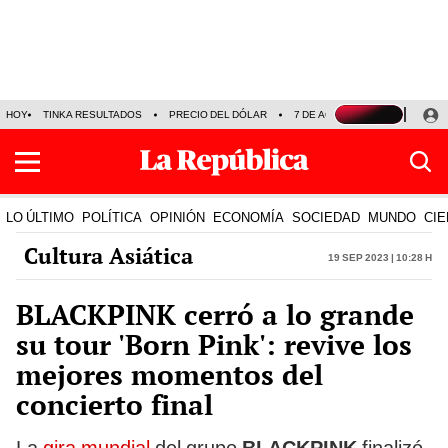
HOY
TINKA RESULTADOS
PRECIO DEL DÓLAR
7 DE AGOSTO
OLLANTA H
LO ÚLTIMO
POLÍTICA
OPINIÓN
ECONOMÍA
SOCIEDAD
MUNDO
CIE
Cultura Asiática
19 Sep 2023 | 10:28 h
BLACKPINK cerró a lo grande
su tour 'Born Pink': revive los
mejores momentos del
concierto final