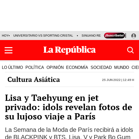
HOY
UNIVERSITARIO VS SPORTING CRISTAL
SINUANO RESULTADOS HOY
CA
LO ÚLTIMO
POLÍTICA
OPINIÓN
ECONOMÍA
SOCIEDAD
MUNDO
CIE
Cultura Asiática
25 Jun 2022 | 12:49 h
Lisa y Taehyung en jet
privado: idols revelan fotos de
su lujoso viaje a París
La Semana de la Moda de París recibirá a idols
de BLACKPINK y BTS. Lisa, V y Park Bo Gum