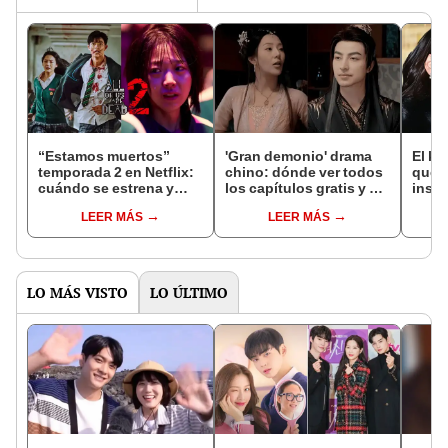
“Estamos muertos”
'Gran demonio' drama
El k-
temporada 2 en Netflix:
chino: dónde ver todos
que 
cuándo se estrena y
los capítulos gratis y en
inspi
avances de la
subespañol
de am
LEER MÁS
LEER MÁS
temporada
de S
LO MÁS VISTO
LO ÚLTIMO