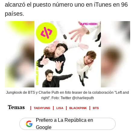
alcanzó el puesto número uno en iTunes en 96
países.
Jungkook de BTS y Charlie Puth en foto teaser de la colaboración "Left and
right". Foto: Twitter @charlieputh
TAEHYUNG
LISA
BLACKPINK
BTS
Prefiero a La República en
Google