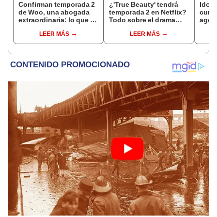
Confirman temporada 2
¿'True Beauty' tendrá
Idols
de Woo, una abogada
temporada 2 en Netflix?
cump
extraordinaria: lo que se
Todo sobre el drama
agos
sabe del esperado K-
coreano protagonizado
VIDE
LEER MÁS
LEER MÁS
drama
por Cha Eun Woo.