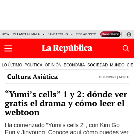
HOY
OLLANTA HUMALA
JANET TELLO
7 DE AGOSTO
TINKA RESULTADOS
LO ÚLTIMO
POLÍTICA
OPINIÓN
ECONOMÍA
SOCIEDAD
MUNDO
CIE
Cultura Asiática
11 Jun 2022 | 14:35 h
“Yumi’s cells” 1 y 2: dónde ver
gratis el drama y cómo leer el
webtoon
Ha comenzado “Yumi’s cells 2”, con Kim Go
Eun y Jinyoung. Conoce aquí cómo puedes ver