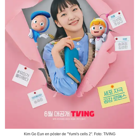
Kim Go Eun en póster de "Yumi's cells 2". Foto: TIVING