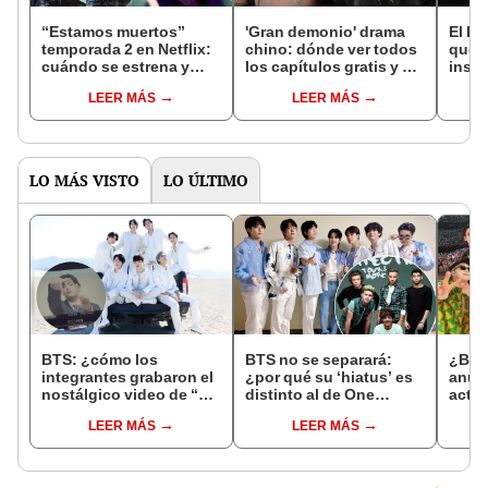
“Estamos muertos”
'Gran demonio' drama
El k-
temporada 2 en Netflix:
chino: dónde ver todos
que 
cuándo se estrena y
los capítulos gratis y en
inspi
avances de la
subespañol
de am
LEER MÁS
LEER MÁS
temporada
de S
LO MÁS VISTO
LO ÚLTIMO
BTS: ¿cómo los
BTS no se separará:
¿BTS 
integrantes grabaron el
¿por qué su ‘hiatus’ es
anun
nostálgico video de “Yet
distinto al de One
activ
to come”?
Direction?
emot
LEER MÁS
LEER MÁS
2022