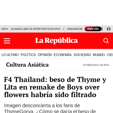
HOY
ALIANZA LIMA VS SPORT BOYS EN VIVO
SINUANO RESULTADOS HOY
JO
LO ÚLTIMO
POLÍTICA
OPINIÓN
ECONOMÍA
SOCIEDAD
MUNDO
CIE
Cultura Asiática
22 Feb 2022 | 18:35 h
F4 Thailand: beso de Thyme y
Lita en remake de Boys over
flowers habría sido filtrado
Imagen desconcierta a los fans de
ThymeGorya. ¿Cómo se daría el beso de