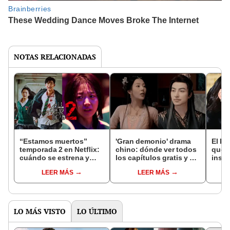
NOTAS RELACIONADAS
“Estamos muertos”
'Gran demonio' drama
El k-
temporada 2 en Netflix:
chino: dónde ver todos
que 
cuándo se estrena y
los capítulos gratis y en
inspi
avances de la
subespañol
de am
LEER MÁS
LEER MÁS
temporada
de S
LO MÁS VISTO
LO ÚLTIMO