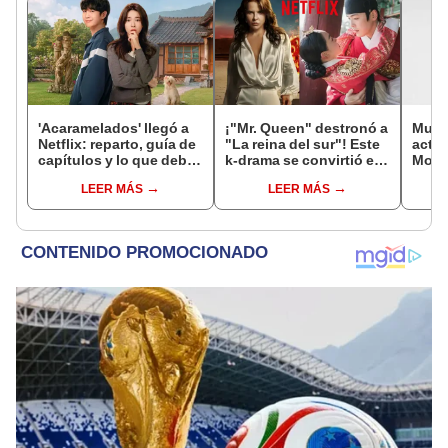
'Acaramelados' llegó a
¡"Mr. Queen" destronó a
Muer
Netflix: reparto, guía de
"La reina del sur"! Este
actri
capítulos y lo que debes
k-drama se convirtió en
Mous
saber de la nueva serie
el #1 de Netflix en Perú
Eter
LEER MÁS
LEER MÁS
coreana