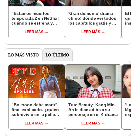
“Estamos muertos”
'Gran demonio' drama
El k-
temporada 2 en Netflix:
chino: dónde ver todos
que 
cuándo se estrena y
los capítulos gratis y en
inspi
avances de la
subespañol
de am
LEER MÁS
LEER MÁS
temporada
de S
LO MÁS VISTO
LO ÚLTIMO
"Boksoon debe morir",
True Beauty: Kang Min
‘La r
final explicado: ¿quién
Ah le dice adiós a su
lágri
sobrevivió en la película
personaje en el K-drama
expl
de Netflix?
en el
LEER MÁS
LEER MÁS
dram
Hyun