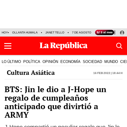
HOY
OLLANTA HUMALA
JANET TELLO
7 DE AGOSTO
TINKA RESULTADOS
LO ÚLTIMO
POLÍTICA
OPINIÓN
ECONOMÍA
SOCIEDAD
MUNDO
CIE
Cultura Asiática
16 Feb 2022 | 18:44 h
BTS: Jin le dio a J-Hope un
regalo de cumpleaños
anticipado que divirtió a
ARMY