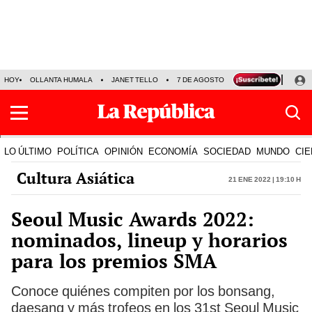
HOY
OLLANTA HUMALA
JANET TELLO
7 DE AGOSTO
TINKA RESULTADOS
LO ÚLTIMO
POLÍTICA
OPINIÓN
ECONOMÍA
SOCIEDAD
MUNDO
CIE
Cultura Asiática
21 Ene 2022 | 19:10 h
Seoul Music Awards 2022:
nominados, lineup y horarios
para los premios SMA
Conoce quiénes compiten por los bonsang,
daesang y más trofeos en los 31st Seoul Music