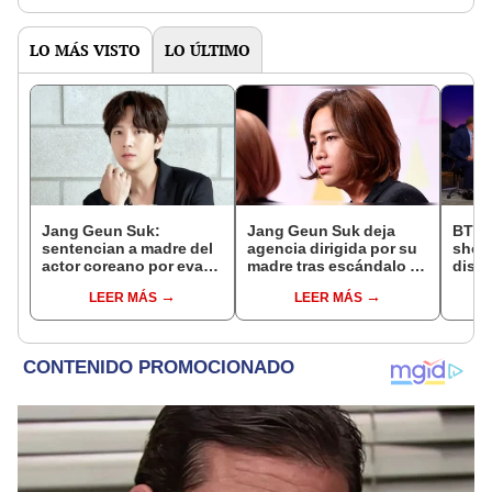
LO MÁS VISTO
LO ÚLTIMO
Jang Geun Suk:
Jang Geun Suk deja
BTS e
sentencian a madre del
agencia dirigida por su
show:
actor coreano por evadir
madre tras escándalo de
disc
impuestos
evasión de impuestos
tras
LEER MÁS
LEER MÁS