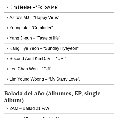
Kim Heejae – “Follow Me”
Astro’s MJ – “Happy Virus”
Youngtak – “Comforter”
Yang Ji-eun – “Taste of life”
Kang Hye Yeon – “Sunday Hyeyeon”
Second Aunt KimDaVi – “UP!”
Lee Chan Won – “Gift”
Lim Young Woong – “My Starry Love”.
Balada del año (álbumes, EP, single
álbum)
2AM – Ballad 21 F/W