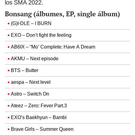
los SMA 2022.
Bonsang (álbumes, EP, single álbum)
(G)I-DLE – I BURN
EXO – Don’t fight the feeling
AB6IX – “Mo’ Complete: Have A Dream
AKMU – Next episode
BTS – Butter
aespa – Next level
Astro – Switch On
Ateez – Zero: Fever Part.3
EXO’s Baekhyun – Bambi
Brave Girls – Summer Queen