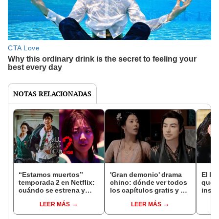
NOTAS RELACIONADAS
“Estamos muertos”
'Gran demonio' drama
El k-
temporada 2 en Netflix:
chino: dónde ver todos
que 
cuándo se estrena y
los capítulos gratis y en
inspi
avances de la
subespañol
de am
LEER MÁS
LEER MÁS
temporada
de S