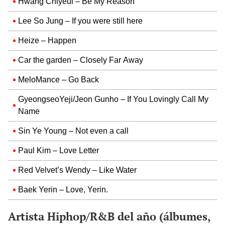
Hwang Chiyeul – Be My Reason
Lee So Jung – If you were still here
Heize – Happen
Car the garden – Closely Far Away
MeloMance – Go Back
GyeongseoYeji/Jeon Gunho – If You Lovingly Call My
Name
Sin Ye Young – Not even a call
Paul Kim – Love Letter
Red Velvet’s Wendy – Like Water
Baek Yerin – Love, Yerin.
Artista Hiphop/R&B del año (álbumes,