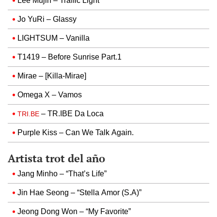
Lee Mujin – Traffic Light
Jo YuRi – Glassy
LIGHTSUM – Vanilla
T1419 – Before Sunrise Part.1
Mirae – [Killa-Mirae]
Omega X – Vamos
– TR.IBE Da Loca
TRI.BE
Purple Kiss – Can We Talk Again.
Artista trot del año
Jang Minho – “That’s Life”
Jin Hae Seong – “Stella Amor (S.A)”
Jeong Dong Won – “My Favorite”