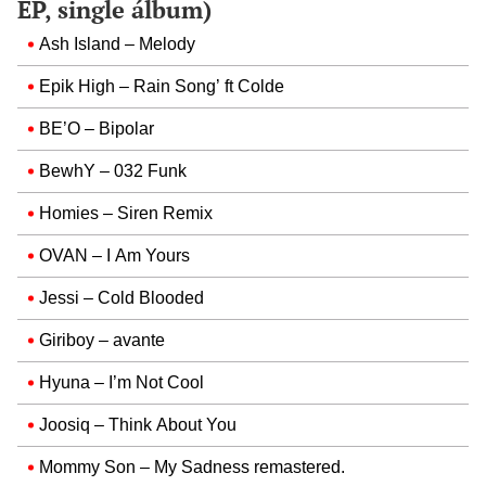
EP, single álbum)
Ash Island – Melody
Epik High – Rain Song’ ft Colde
BE’O – Bipolar
BewhY – 032 Funk
Homies – Siren Remix
OVAN – I Am Yours
Jessi – Cold Blooded
Giriboy – avante
Hyuna – I’m Not Cool
Joosiq – Think About You
Mommy Son – My Sadness remastered.