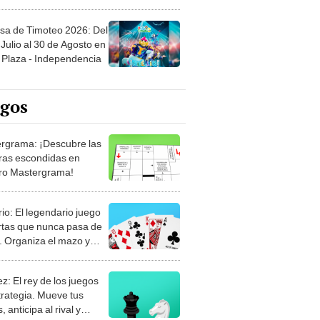
sa de Timoteo 2026: Del
Julio al 30 de Agosto en
Plaza - Independencia
egos
rgrama: ¡Descubre las
ras escondidas en
ro Mastergrama!
rio: El legendario juego
rtas que nunca pasa de
 Organiza el mazo y
stra tu habilidad.
z: El rey de los juegos
trategia. Mueve tus
, anticipa al rival y