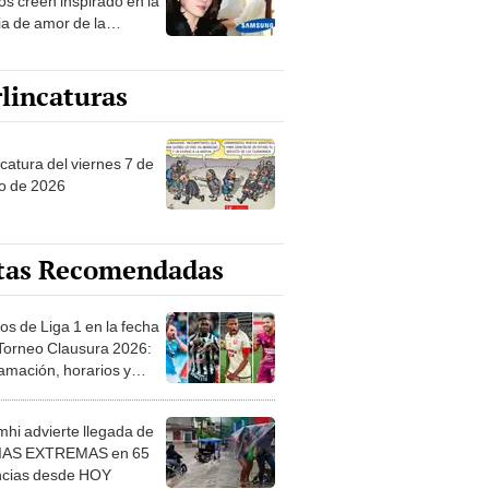
ia de amor de la
era de Samsung
lincaturas
catura del viernes 7 de
o de 2026
tas Recomendadas
os de Liga 1 en la fecha
 Torneo Clausura 2026:
amación, horarios y
 ver
hi advierte llegada de
IAS EXTREMAS en 65
ncias desde HOY