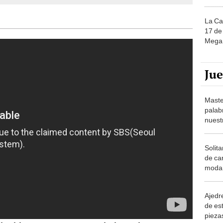
La Ca
17 de 
Mega 
Ju
Maste
palab
nuest
Solita
de ca
moda.
demue
Ajedre
de es
piezas