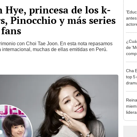
 Hye, princesa de los k-
'Educ
s, Pinocchio y más series
antes
actor
 fans
del k
¿Cuán
trimonio con Choi Tae Joon. En esta nota repasamos
de 'M
ma internacional, muchas de ellas emitidas en Perú.
compl
corea
Cha E
top 5
drama
Reina
miem
lider