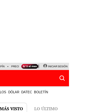
LPÍN
PRECIO DEL DÓLAR
CORTE DE LUZ
INICIAR SESIÓN
VIERNES 7 DE AGOSTO
ALBER
LOS
DÓLAR
DATEC
BOLETÍN
 MÁS VISTO
LO ÚLTIMO