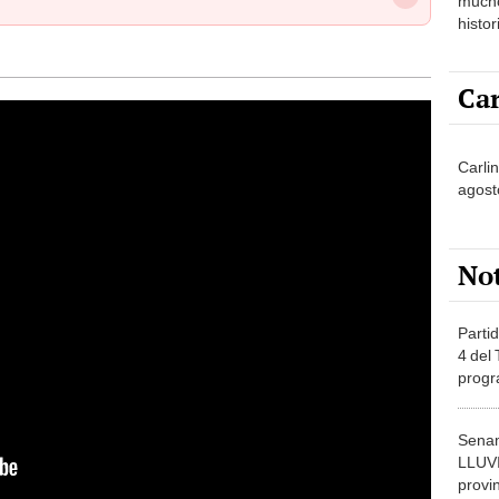
histor
hered
Car
Carlin
agost
No
Partid
4 del
progr
dónde
Senam
LLUV
provi