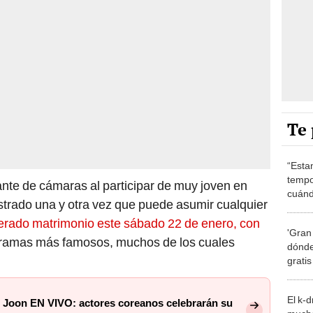
Te 
“Esta
tempo
ante de cámaras al participar de muy joven en
cuánd
trado una y otra vez que puede asumir cualquier
de la
erado matrimonio este sábado 22 de enero, con
'Gran
ramas más famosos, muchos de los cuales
dónde
grati
El k-
 Joon EN VIVO: actores coreanos celebrarán su
mucho