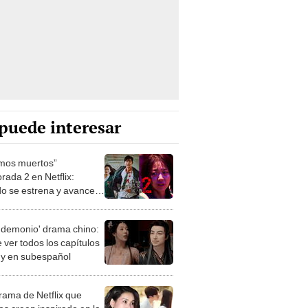
puede interesar
mos muertos”
rada 2 en Netflix:
o se estrena y avances
 temporada
 demonio' drama chino:
 ver todos los capítulos
s y en subespañol
drama de Netflix que
s creen inspirado en la