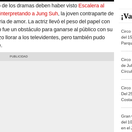
 de los dramas deben haber visto
Escalera al
e interpretando a Jung Suh
, la joven contraparte de
¡Va
ia de amor. La actriz llevó el peso del papel con
o fue un obstáculo para ganarse al público con su
Circo 
izo llorar a los televidentes, pero también pudo
del 15
Parqu
e.
Migue
Circo
de Jul
Círcul
Circo
Del 2
Costa
Gran 
del 10
en el