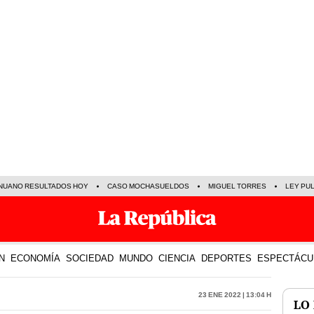
NUANO RESULTADOS HOY
CASO MOCHASUELDOS
MIGUEL TORRES
LEY PU
N
ECONOMÍA
SOCIEDAD
MUNDO
CIENCIA
DEPORTES
ESPECTÁCU
23 Ene 2022 | 13:04 h
LO