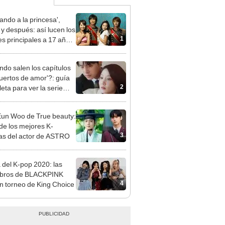
ando a la princesa',
 y después: así lucen los
1
es principales a 17 años
-drama
do salen los capítulos
uertos de amor'?: guía
2
eta para ver la serie
na de Netflix
un Woo de True beauty:
 de los mejores K-
3
s del actor de ASTRO
 del K-pop 2020: las
bros de BLACKPINK
4
an torneo de King Choice