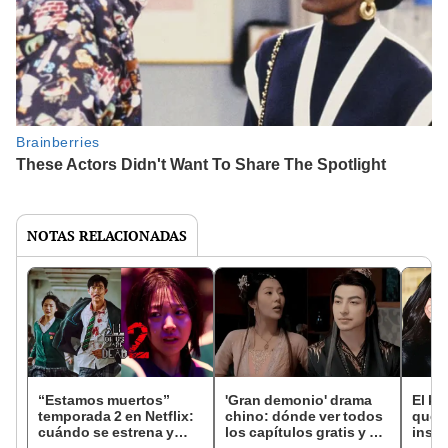
NOTAS RELACIONADAS
“Estamos muertos”
'Gran demonio' drama
El k-
temporada 2 en Netflix:
chino: dónde ver todos
que 
cuándo se estrena y
los capítulos gratis y en
inspi