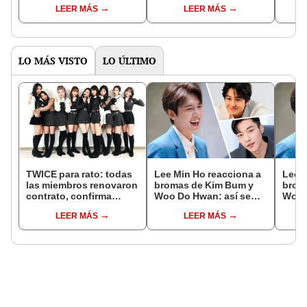
avances de la
subespañol
de am
LEER MÁS
LEER MÁS
temporada
de S
LO MÁS VISTO
LO ÚLTIMO
TWICE para rato: todas
Lee Min Ho reacciona a
Lee M
las miembros renovaron
bromas de Kim Bum y
brom
contrato, confirma
Woo Do Hwan: así se
Woo 
agencia JYP
divierten los F4 de la
divie
LEER MÁS
LEER MÁS
vida real
vida 