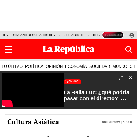
HOY
SINUANO RESULTADOS HOY
7 DE AGOSTO
OLLANTA HUMALA
PAPA
LO ÚLTIMO
POLÍTICA
OPINIÓN
ECONOMÍA
SOCIEDAD
MUNDO
CIE
EN VIVO
La Bella Luz: ¿qué podría
pasar con el directo? |
Fuerte y Claro con Manuela
Camacho
Cultura Asiática
06 Ene 2022 | 9:02 h