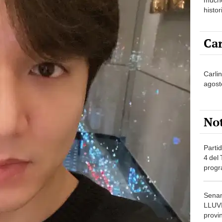
histor
hered
Car
Carlin
agost
No
Partid
4 del
progr
dónde
Senam
LLUV
provi