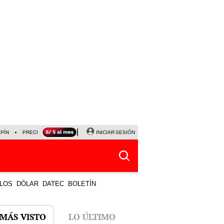
LPÍN
PRECIO DEL DÓLAR
CORTE DE LUZ
INICIAR SESIÓN
VIERNES 7 DE AGOSTO
ALBER
LOS
DÓLAR
DATEC
BOLETÍN
 MÁS VISTO
LO ÚLTIMO