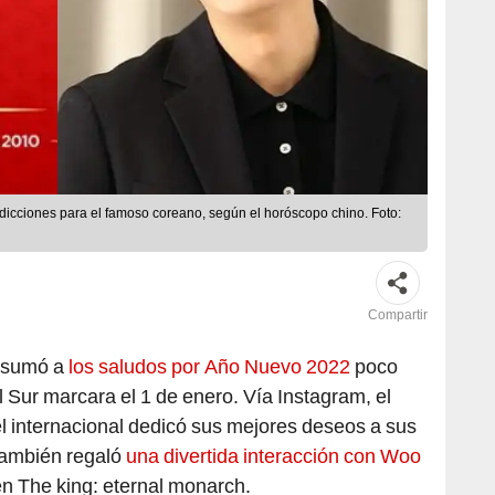
dicciones para el famoso coreano, según el horóscopo chino. Foto:
Compartir
 sumó a
los saludos por Año Nuevo 2022
poco
l Sur marcara el 1 de enero. Vía Instagram, el
l internacional dedicó sus mejores deseos a sus
También regaló
una divertida interacción con Woo
 en The king: eternal monarch.