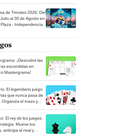
sa de Timoteo 2026: Del
Julio al 30 de Agosto en
Plaza - Independencia
egos
rgrama: ¡Descubre las
ras escondidas en
ro Mastergrama!
rio: El legendario juego
rtas que nunca pasa de
 Organiza el mazo y
stra tu habilidad.
z: El rey de los juegos
trategia. Mueve tus
, anticipa al rival y