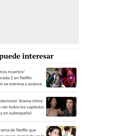
puede interesar
mos muertos”
rada 2 en Netflix:
o se estrena y avances
 temporada
 demonio' drama chino:
 ver todos los capítulos
s y en subespañol
drama de Netflix que
s creen inspirado en la