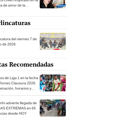
ia de amor de la
era de Samsung
lincaturas
catura del viernes 7 de
o de 2026
tas Recomendadas
os de Liga 1 en la fecha
 Torneo Clausura 2026:
amación, horarios y
 ver
hi advierte llegada de
IAS EXTREMAS en 65
ncias desde HOY