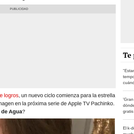
Te 
“Esta
tempo
cuánd
de la
de logros
, un nuevo ciclo comienza para la estrella
'Gran
magen en la próxima serie de Apple TV Pachinko.
dónde
e de Agua
?
grati
El k-
mucho