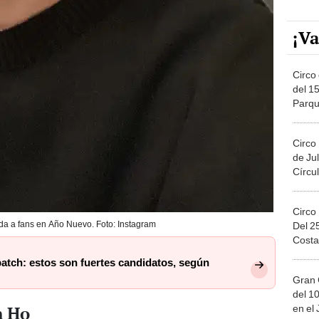
¡Va
Circo 
del 15
Parqu
Migue
Circo
de Jul
Círcul
Circo
da a fans en Año Nuevo. Foto: Instagram
Del 2
Costa
atch: estos son fuertes candidatos, según
Gran 
del 10
n Ho
en el