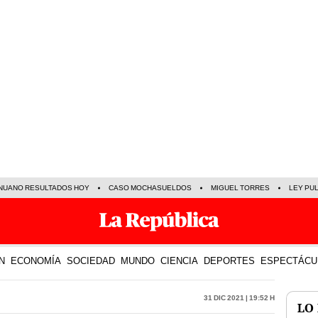
NUANO RESULTADOS HOY
CASO MOCHASUELDOS
MIGUEL TORRES
LEY PU
N
ECONOMÍA
SOCIEDAD
MUNDO
CIENCIA
DEPORTES
ESPECTÁCU
31 Dic 2021 | 19:52 h
LO