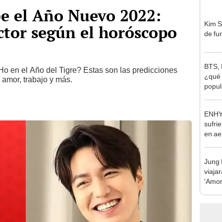
e el Año Nuevo 2022:
Kim S
actor según el horóscopo
de fu
BTS, 
Ho en el Año del Tigre? Estas son las predicciones
¿qué 
e amor, trabajo y más.
popul
Unid
ENHY
sufri
en ae
Jung 
viajar
'Amor 
y des