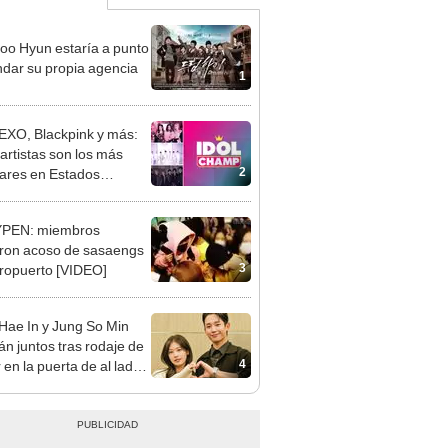
oo Hyun estaría a punto
ndar su propia agencia
1
EXO, Blackpink y más:
artistas son los más
2
ares en Estados
os?
PEN: miembros
eron acoso de sasaengs
3
ropuerto [VIDEO]
Hae In y Jung So Min
án juntos tras rodaje de
4
en la puerta de al lado'
atan rumor de romance