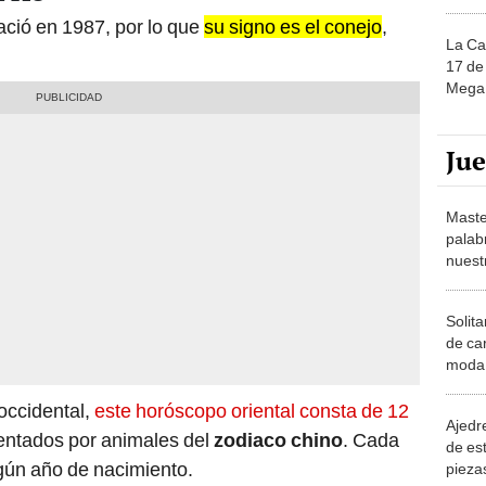
ció en 1987, por lo que
su signo es el conejo
,
La Ca
17 de 
Mega 
Ju
Maste
palab
nuest
Solita
de ca
moda.
demue
occidental,
este horóscopo oriental consta de 12
Ajedre
entados por animales del
zodiaco chino
. Cada
de es
gún año de nacimiento.
piezas