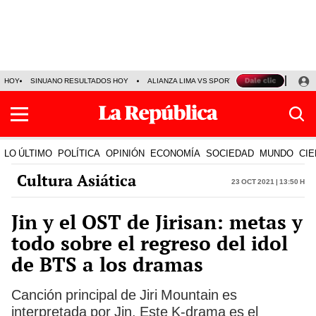
HOY
SINUANO RESULTADOS HOY
ALIANZA LIMA VS SPORT BOYS
JORGE MES
LO ÚLTIMO
POLÍTICA
OPINIÓN
ECONOMÍA
SOCIEDAD
MUNDO
CIE
Cultura Asiática
23 Oct 2021 | 13:50 h
Jin y el OST de Jirisan: metas y
todo sobre el regreso del idol
de BTS a los dramas
Canción principal de Jiri Mountain es
interpretada por Jin. Este K-drama es el