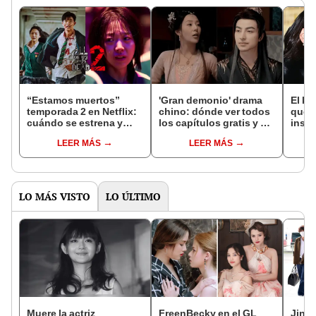
“Estamos muertos”
'Gran demonio' drama
El k-
temporada 2 en Netflix:
chino: dónde ver todos
que 
cuándo se estrena y
los capítulos gratis y en
inspi
avances de la
subespañol
de am
LEER MÁS
LEER MÁS
temporada
de S
LO MÁS VISTO
LO ÚLTIMO
Muere la actriz
FreenBecky en el GL
Jin d