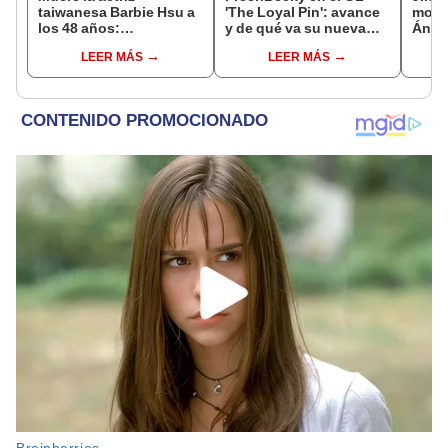
taiwanesa Barbie Hsu a
'The Loyal Pin': avance
motiv
los 48 años:
y de qué va su nueva
Ángel
protagonista de 'Jardín
serie de 'girls love' tras
enco
LEER MÁS
LEER MÁS
de meteoros' perdió la
'GAP'
vida tras fuerte
neumonía