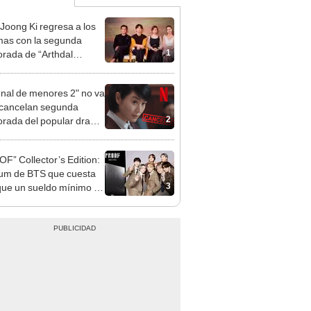
Joong Ki regresa a los
as con la segunda
1
rada de “Arthdal
icles”
unal de menores 2" no va
cancelan segunda
2
rada del popular drama
flix
F” Collector’s Edition:
bum de BTS que cuesta
3
ue un sueldo mínimo en