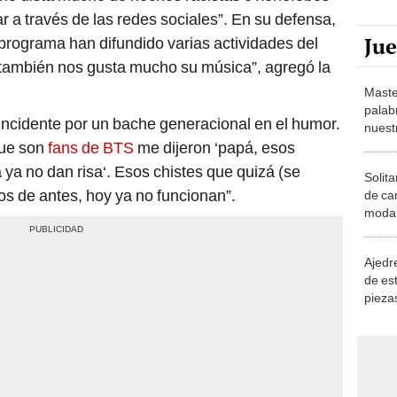
r a través de las redes sociales”. En su defensa,
Ju
programa han difundido varias actividades del
 también nos gusta mucho su música”, agregó la
Maste
palab
 incidente por un bache generacional en el humor.
nuest
que son
fans de BTS
me dijeron ‘papá, esos
 ya no dan risa‘. Esos chistes que quizá (se
Solita
s de antes, hoy ya no funcionan”.
de ca
moda.
demue
Ajedre
de es
piezas
consi