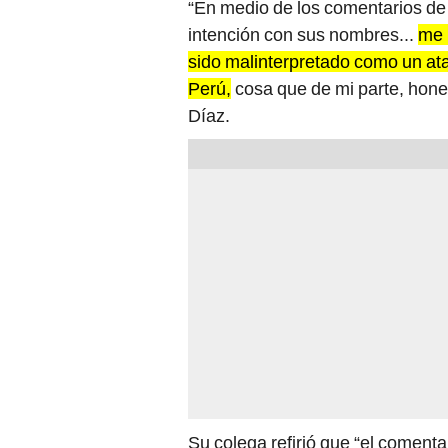
“En medio de los comentarios de
intención con sus nombres...
me 
sido malinterpretado como un ata
Perú,
cosa que de mi parte, hone
Díaz.
Su colega refirió que “el coment