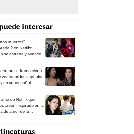
puede interesar
mos muertos”
rada 2 en Netflix:
o se estrena y avances
 temporada
 demonio' drama chino:
 ver todos los capítulos
s y en subespañol
drama de Netflix que
s creen inspirado en la
ia de amor de la
era de Samsung
lincaturas