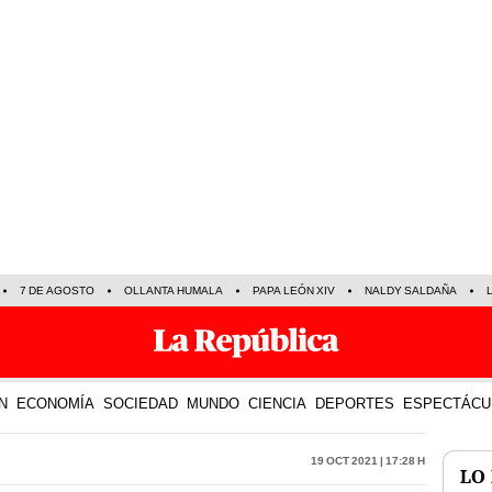
7 DE AGOSTO
OLLANTA HUMALA
PAPA LEÓN XIV
NALDY SALDAÑA
N
ECONOMÍA
SOCIEDAD
MUNDO
CIENCIA
DEPORTES
ESPECTÁCU
19 Oct 2021 | 17:28 h
LO