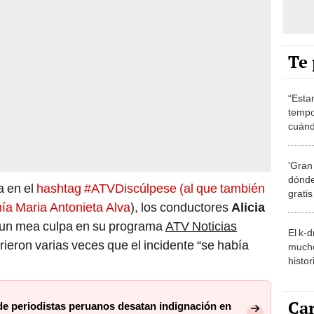
Te 
“Esta
tempo
cuánd
de la
'Gran
dónde
 en el
hashtag #ATVDiscúlpese (al que también
grati
ía Maria Antonieta Alva
), los conductores
Alicia
 un mea culpa en su programa
ATV Noticias
El k-
irieron varias veces que el incidente “se había
mucho
histor
hered
Car
de periodistas peruanos desatan indignación en