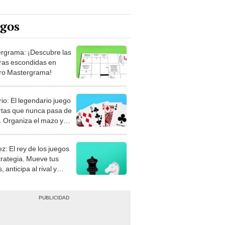
egos
rgrama: ¡Descubre las
ras escondidas en
ro Mastergrama!
rio: El legendario juego
rtas que nunca pasa de
 Organiza el mazo y
stra tu habilidad.
z: El rey de los juegos
trategia. Mueve tus
, anticipa al rival y
gue el jaque mate.