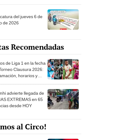
ncatura del jueves 6 de
o de 2026
tas Recomendadas
os de Liga 1 en la fecha
 Torneo Clausura 2026:
amación, horarios y
 ver
hi advierte llegada de
IAS EXTREMAS en 65
ncias desde HOY
mos al Circo!