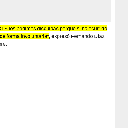
BTS les pedimos disculpas porque si ha ocurrido
de forma involuntaria”
, expresó Fernando Díaz
bre.