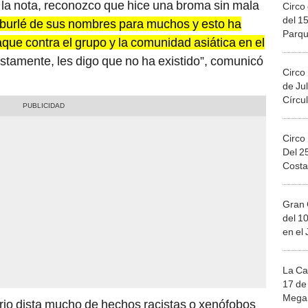
 la nota, reconozco que hice una broma sin mala
Circo 
del 15
burlé de sus nombres para muchos y esto ha
Parqu
que contra el grupo y la comunidad asiática en el
Migue
stamente, les digo que no ha existido”, comunicó
Circo
de Jul
Círcul
Circo
Del 2
Costa
Gran 
del 10
en el
La Ca
17 de 
Mega 
ario dista mucho de hechos racistas o xenófobos