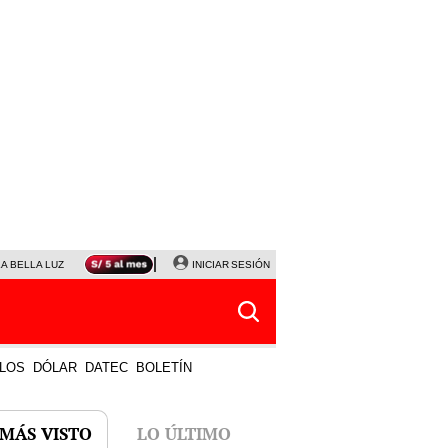
LA BELLA LUZ
MAGALY MEDINA
INICIAR SESIÓN
SINUANO RESULTADOS HOY
JANET TELLO
LOS
DÓLAR
DATEC
BOLETÍN
 MÁS VISTO
LO ÚLTIMO