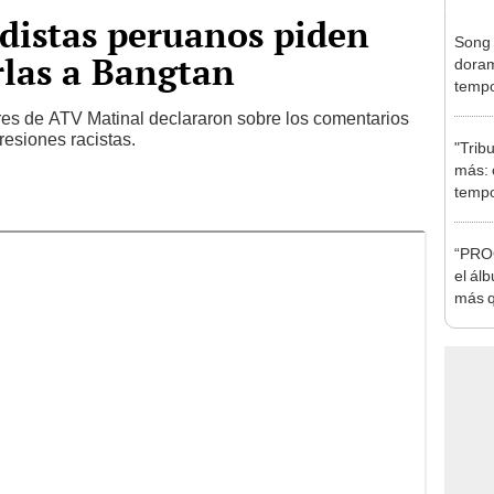
distas peruanos piden
Song 
rlas a Bangtan
doram
tempo
Chron
es de ATV Matinal declararon sobre los comentarios
esiones racistas.
"Trib
más: 
tempo
de Net
“PROO
el ál
más q
Perú