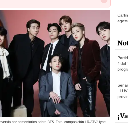
Carli
agost
No
Partid
4 del
progr
dónde
Senam
LLUV
provi
¡Va
oversia por comentarios sobre BTS. Foto: composición LR/ATV/Hybe