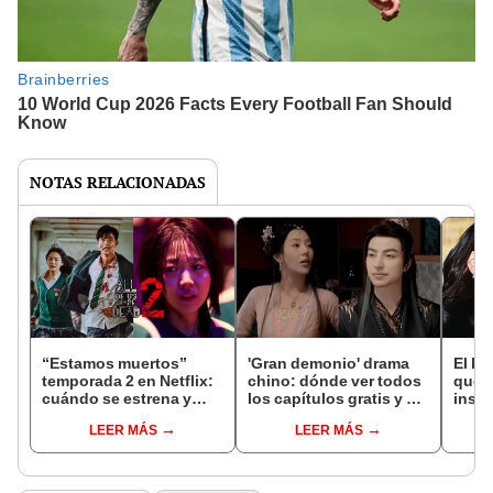
NOTAS RELACIONADAS
“Estamos muertos”
'Gran demonio' drama
El k-
temporada 2 en Netflix:
chino: dónde ver todos
que 
cuándo se estrena y
los capítulos gratis y en
inspi
avances de la
subespañol
de am
LEER MÁS
LEER MÁS
temporada
de S