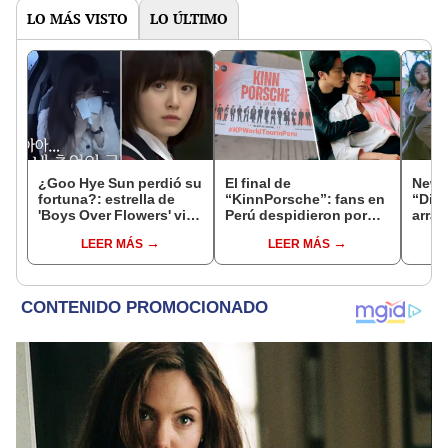
LO MÁS VISTO
LO ÚLTIMO
¿Goo Hye Sun perdió su
El final de
NewJe
fortuna?: estrella de
“KinnPorsche”: fans en
“Ditt
'Boys Over Flowers' vive
Perú despidieron por
arras
en su auto y no tiene
todo lo alto a la serie BL
LEER MÁS
LEER MÁS
hogar