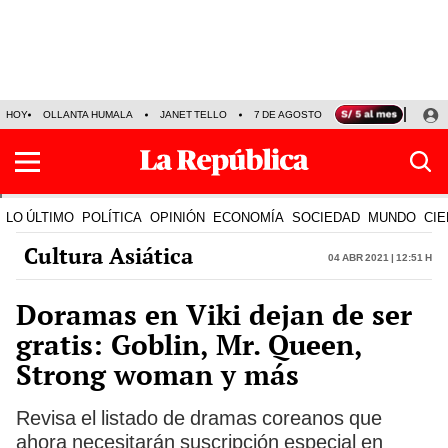
HOY
OLLANTA HUMALA
JANET TELLO
7 DE AGOSTO
TINKA RESULTADOS
LO ÚLTIMO
POLÍTICA
OPINIÓN
ECONOMÍA
SOCIEDAD
MUNDO
CIE
Cultura Asiática
04 Abr 2021 | 12:51 h
Doramas en Viki dejan de ser
gratis: Goblin, Mr. Queen,
Strong woman y más
Revisa el listado de dramas coreanos que
ahora necesitarán suscripción especial en