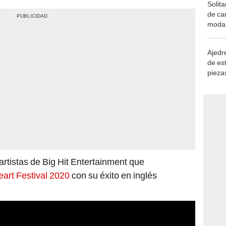
Solita
de ca
moda.
demue
Ajedre
de es
piezas
consi
artistas de Big Hit Entertainment que
eart Festival 2020
con su éxito en inglés