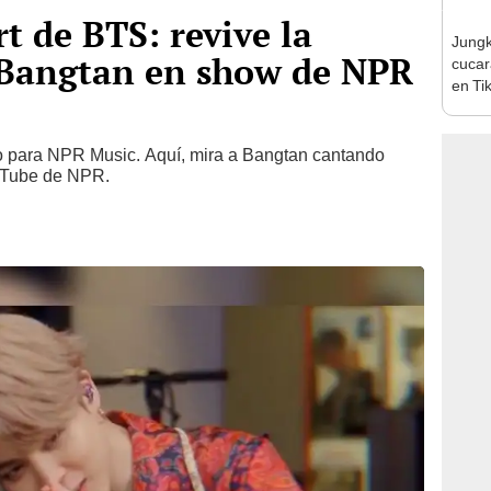
t de BTS: revive la
Jungk
 Bangtan en show de NPR
cucar
en Tik
to para NPR Music. Aquí, mira a Bangtan cantando
uTube de NPR.