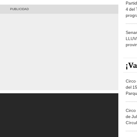
Partid
4 del
progr
dónde
Senam
LLUV
provi
¡Va
Circo 
del 15
Parqu
Migue
Circo
de Jul
Círcul