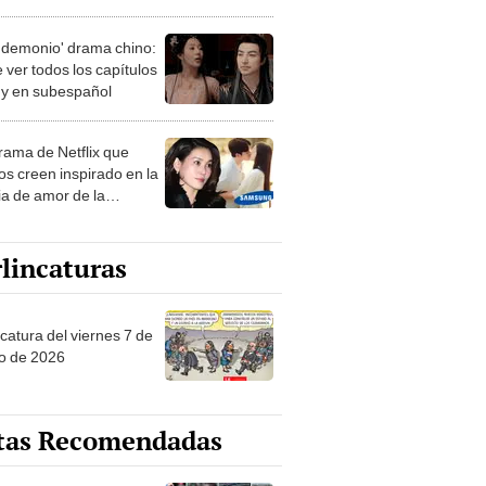
 temporada
 demonio' drama chino:
 ver todos los capítulos
s y en subespañol
drama de Netflix que
s creen inspirado en la
ia de amor de la
era de Samsung
lincaturas
catura del viernes 7 de
o de 2026
tas Recomendadas