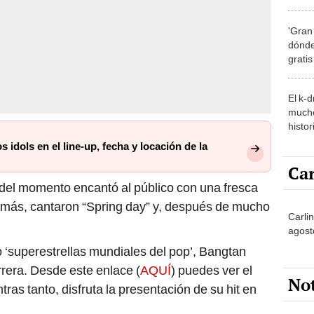
de la
'Gran
dónde
grati
El k-
mucho
histor
hered
idols en el line-up, fecha y locación de la
Car
el momento encantó al público con una fresca
más, cantaron “Spring day” y, después de mucho
Carlin
agost
o ‘superestrellas mundiales del pop’, Bangtan
rrera. Desde este enlace (
AQUÍ
) puedes ver el
No
as tanto, disfruta la presentación de su hit en