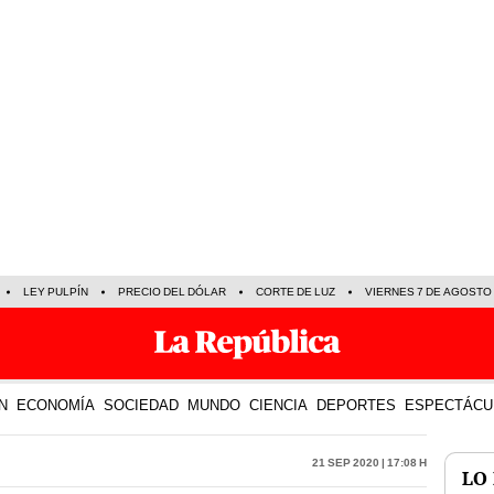
LEY PULPÍN
PRECIO DEL DÓLAR
CORTE DE LUZ
VIERNES 7 DE AGOSTO
N
ECONOMÍA
SOCIEDAD
MUNDO
CIENCIA
DEPORTES
ESPECTÁCU
21 Sep 2020 | 17:08 h
LO