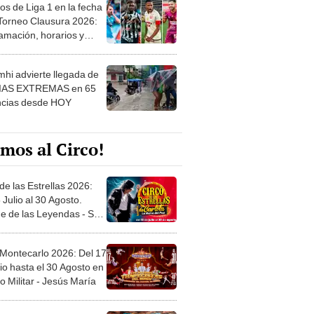
os de Liga 1 en la fecha
 Torneo Clausura 2026:
amación, horarios y
 ver
hi advierte llegada de
IAS EXTREMAS en 65
ncias desde HOY
mos al Circo!
de las Estrellas 2026:
 Julio al 30 Agosto.
e de las Leyendas - San
l
 Montecarlo 2026: Del 17
io hasta el 30 Agosto en
o Militar - Jesús María