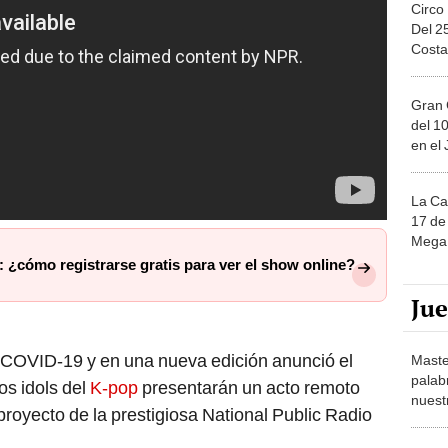
Circo
Del 2
Costa
Gran 
del 10
en el
La Ca
17 de 
Mega 
 ¿cómo registrarse gratis para ver el show online?
Ju
 COVID-19 y en una nueva edición anunció el
Maste
palab
os idols del
K-pop
presentarán un acto remoto
nuest
royecto de la prestigiosa National Public Radio