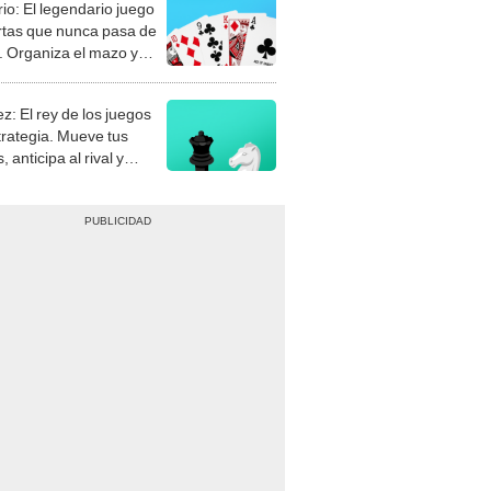
rio: El legendario juego
rtas que nunca pasa de
 Organiza el mazo y
stra tu habilidad.
z: El rey de los juegos
trategia. Mueve tus
, anticipa al rival y
gue el jaque mate.