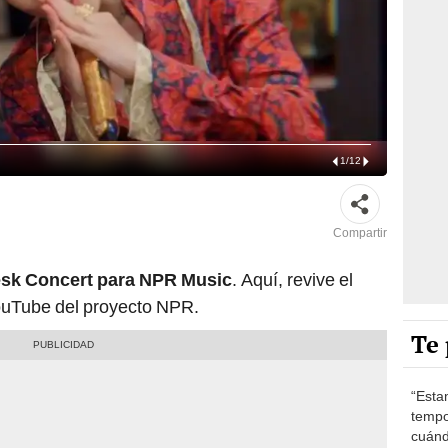
1
/
12
Compartir
sk Concert para NPR Music
. Aquí, revive el
YouTube del proyecto NPR.
Te 
“Esta
tempo
cuánd