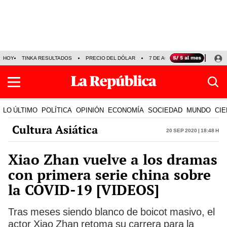
HOY
TINKA RESULTADOS
PRECIO DEL DÓLAR
7 DE AGOSTO
OLLANTA H
LO ÚLTIMO
POLÍTICA
OPINIÓN
ECONOMÍA
SOCIEDAD
MUNDO
CIE
Cultura Asiática
20 Sep 2020 | 18:48 h
Xiao Zhan vuelve a los dramas
con primera serie china sobre
la COVID-19 [VIDEOS]
Tras meses siendo blanco de boicot masivo, el
actor Xiao Zhan retoma su carrera para la