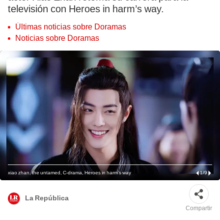
televisión con Heroes in harm’s way.
Últimas noticias sobre Doramas
Noticias sobre Doramas
xiao zhan, the untamed, C-drama, Heroes in harm’s way
1
/
9
La República
Compartir