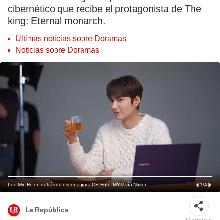
cibernético que recibe el protagonista de The
king: Eternal monarch.
Últimas noticias sobre Doramas
Noticias sobre Doramas
Lee Min Ho en detrás de escena para CF. Foto: MYM vía Naver
1
/
4
La República