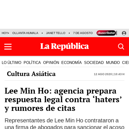
HOY
OLLANTA HUMALA
JANET TELLO
7 DE AGOSTO
TINKA RESULTADOS
LO ÚLTIMO
POLÍTICA
OPINIÓN
ECONOMÍA
SOCIEDAD
MUNDO
CIE
Cultura Asiática
12 Ago 2020 | 10:43 h
Lee Min Ho: agencia prepara
respuesta legal contra ‘haters’
y rumores de citas
Representantes de Lee Min Ho contrataron a
una firma de abogados para sancionar el acoso