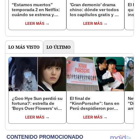
“Estamos muertos”
'Gran demonio' drama
El k-
temporada 2 en Netflix:
chino: dónde ver todos
que 
cuándo se estrena y
los capítulos gratis y en
inspi
avances de la
subespañol
de am
LEER MÁS
LEER MÁS
temporada
de S
LO MÁS VISTO
LO ÚLTIMO
¿Goo Hye Sun perdió su
El final de
NewJe
fortuna?: estrella de
“KinnPorsche”: fans en
“Ditt
'Boys Over Flowers' vive
Perú despidieron por
arras
en su auto y no tiene
todo lo alto a la serie BL
LEER MÁS
LEER MÁS
hogar