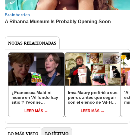
NOTAS RELACIONADAS
¿Francesca Maldini
Irma Maury prefirió a sus
‘Al f
muere en ‘Al fondo hay
perros antes que seguir
estr
sitio’? Yvonne
con el elenco de ‘AFHS’,
muest
Frayssinet lanza insólita
contó Efraín Aguilar
nuevo
LEER MÁS
LEER MÁS
revelación
LO MÁS VISTO
LO ÚLTIMO