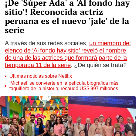
¡De 'Súper Ada' a 'Al fondo hay
sitio'! Reconocida actriz
peruana es el nuevo 'jale' de la
serie
A través de sus redes sociales,
un miembro del
elenco de ‘Al fondo hay sitio’ reveló el nombre
de una de las actrices que formará parte de la
temporada 11 de la serie
. ¿De quién se trata?
Últimas noticias sobre Netflix
'Michael' se convierte en la película biográfica más
taquillera de la historia: recaudó US$ 997 millones