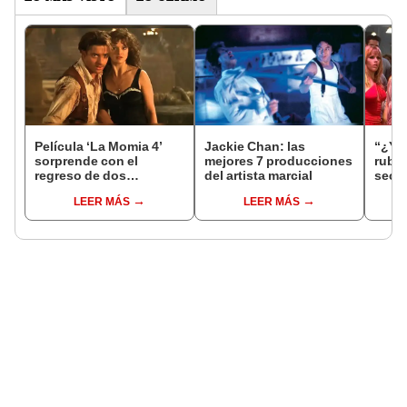
Película ‘La Momia 4’
Jackie Chan: las
“¿Y d
sorprende con el
mejores 7 producciones
rubia
regreso de dos
del artista marcial
secue
personajes clásicos
Waya
LEER MÁS
LEER MÁS
junto a Brendan Fraser y
graba
Rachel Weisz