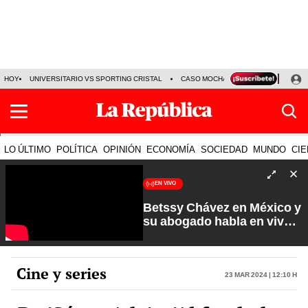
HOY
UNIVERSITARIO VS SPORTING CRISTAL
CASO MOCHASUELDOS
MIGUEL
LO ÚLTIMO
POLÍTICA
OPINIÓN
ECONOMÍA
SOCIEDAD
MUNDO
CIE
EN VIVO
Betssy Chávez en México y
su abogado habla en vivo |
Que No Se Te Olvide con
Carlos Cornejo
Cine y series
23 Mar 2024 | 12:10 h