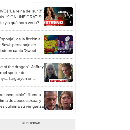
IVO] “La reina del sur 3″,
ulo 19 ONLINE GRATIS:
1
e y a qué hora verlo?
sponja', de la ficción al
 Bowl: personaje de
2
lodeon canta 'Sweet
y'
e of the dragon”: Joffrey
ruel spoiler de
3
yra Targaryen en
”
mor invencible": Romeo
ctima de abuso sexual y
4
s culmina su venganza