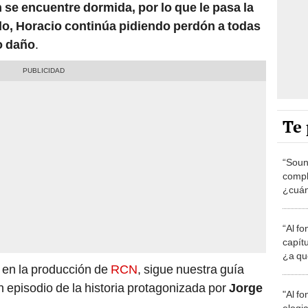
se encuentre dormida, por lo que le pasa la
do, Horacio continúa pidiendo perdón a todas
o daño
.
Te 
“Soun
compl
¿cuán
ver “S
ONLI
“Al fo
capít
¿a qu
 en la producción de
RCN
, sigue nuestra guía
GRATI
 episodio de la historia protagonizada por
Jorge
"Al fo
elogi