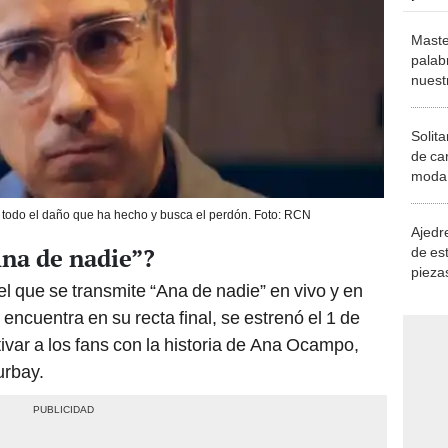
Maste
palab
nuest
Solita
de ca
moda.
demue
 todo el daño que ha hecho y busca el perdón. Foto: RCN
Ajedre
Ana de nadie”?
de es
piezas
l que se transmite “Ana de nadie” en vivo y en
consi
 encuentra en su recta final, se estrenó el 1 de
ivar a los fans con la historia de Ana Ocampo,
urbay.