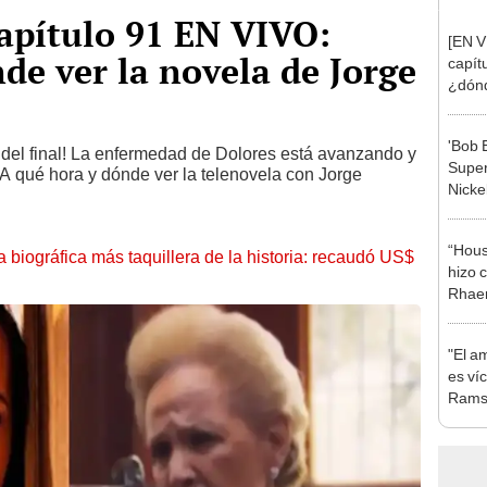
capítulo 91 EN VIVO:
[EN V
nde ver la novela de Jorge
capít
¿dónd
'Bob E
del final! La enfermedad de Dolores está avanzando y
Super
¿A qué hora y dónde ver la telenovela con Jorge
Nicke
Victor
“Hous
la biográfica más taquillera de la historia: recaudó US$
hizo c
Rhaen
“GOT
"El a
es ví
Ramsé