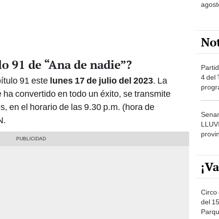
agost
No
lo 91 de “Ana de nadie”?
Partid
4 del
ítulo 91 este
lunes 17 de julio del 2023
. La
progr
 ha convertido en todo un éxito, se transmite
dónde
, en el horario de las 9.30 p.m. (hora de
Senam
N.
LLUV
provi
¡Va
Circo 
del 15
Parqu