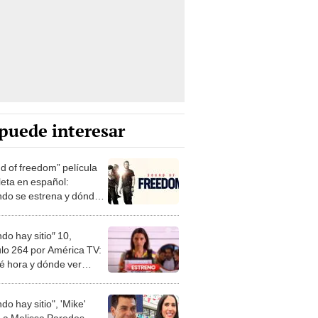
puede interesar
d of freedom” película
eta en español:
do se estrena y dónde
onido de libertad”
NE GRATIS?
ndo hay sitio″ 10,
ulo 264 por América TV:
é hora y dónde ver
S la serie?
ndo hay sitio", 'Mike'
a a Melissa Paredes