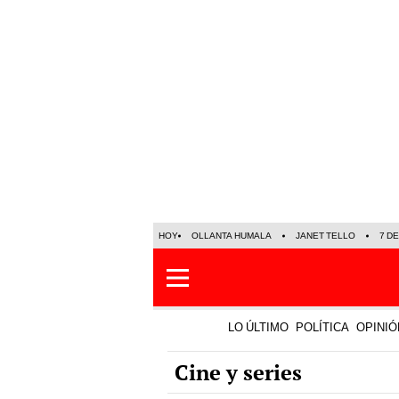
HOY
OLLANTA HUMALA
JANET TELLO
7 D
LO ÚLTIMO
POLÍTICA
OPINIÓ
Cine y series