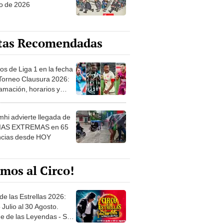
o de 2026
tas Recomendadas
os de Liga 1 en la fecha
 Torneo Clausura 2026:
amación, horarios y
 ver
hi advierte llegada de
IAS EXTREMAS en 65
ncias desde HOY
mos al Circo!
de las Estrellas 2026:
 Julio al 30 Agosto.
e de las Leyendas - San