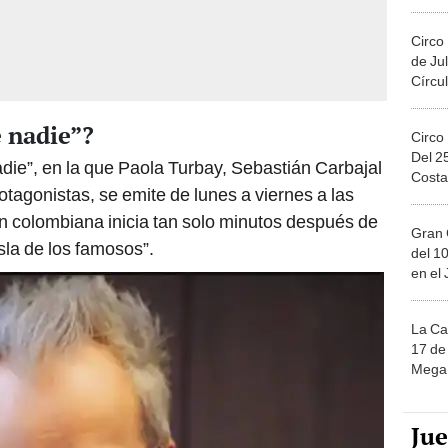
Migue
Circo
de Jul
Círcul
 nadie”?
Circo
Del 2
die”, en la que Paola Turbay, Sebastián Carbajal
Costa
otagonistas, se emite de lunes a viernes a las
n colombiana inicia tan solo minutos después de
Gran 
isla de los famosos”.
del 10
en el
La Ca
17 de 
Mega 
Ju