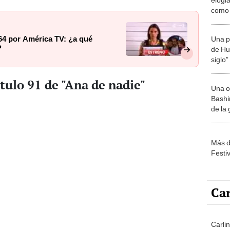
como 
actriz
264 por América TV: ¿a qué
Una p
?
de Huá
siglo”
ítulo 91 de "Ana de nadie"
Una o
Bashir
de la
Más d
Festi
Car
Carlin