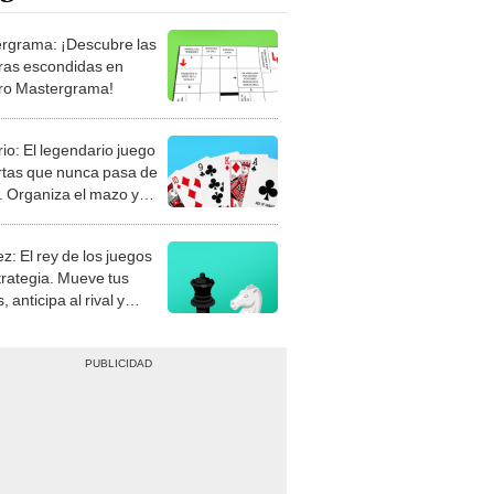
rgrama: ¡Descubre las
ras escondidas en
ro Mastergrama!
rio: El legendario juego
rtas que nunca pasa de
 Organiza el mazo y
stra tu habilidad.
z: El rey de los juegos
trategia. Mueve tus
, anticipa al rival y
gue el jaque mate.