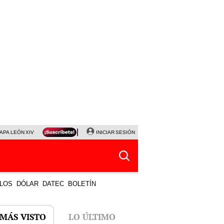
APA LEÓN XIV
NALDY SALDAÑA
INICIAR SESIÓN
LA BELLA LUZ
MAGALY MEDINA
HORÓS
LOS
DÓLAR
DATEC
BOLETÍN
 MÁS VISTO
LO ÚLTIMO