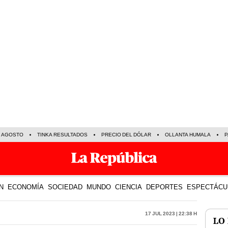
E AGOSTO
TINKA RESULTADOS
PRECIO DEL DÓLAR
OLLANTA HUMALA
P
N
ECONOMÍA
SOCIEDAD
MUNDO
CIENCIA
DEPORTES
ESPECTÁCU
17 Jul 2023 | 22:38 h
LO