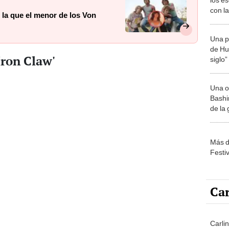
con la
r la que el menor de los Von
adole
Una p
de Huá
Iron Claw'
siglo”
Una o
Bashir
de la
Más d
Festi
Car
Carli