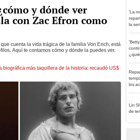
 ¿cómo y dónde ver
'La mu
ula con Zac Efron como
repar
la se
prota
Domí
'Betty
, que cuenta la vida trágica de la familia Von Erich, está
conti
éfilos. Aquí te contamos cómo y dónde la puedes ver.
¿quié
actor
la biográfica más taquillera de la historia: recaudó US$
Repar
tempo
los a
serie 
Lin Sh
de ter