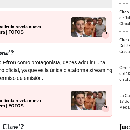
Migue
Circo
de Jul
Círcul
elícula revela nueva
rera | FOTOS
Circo
Del 2
law'?
Costa
c Efron
como protagonista, debes adquirir una
Gran 
o oficial, ya que es la única plataforma streaming
del 10
ermiso de emisión.
en el
La Ca
elícula revela nueva
17 de 
rera | FOTOS
Mega 
Ju
n Claw'?