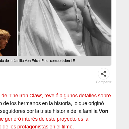
vida de la familia Von Erich. Foto: composición LR
Compartir
de 'The Iron Claw', reveló algunos detalles sobre
 de los hermanos en la historia, lo que originó
eguidores por la triste historia de la familia
Von
e generó interés de este proyecto es la
de los protagonistas en el filme.