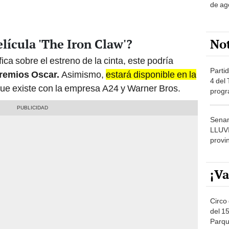
de ag
No
lícula 'The Iron Claw'?
ca sobre el estreno de la cinta, este podría
Partid
remios Oscar.
Asimismo,
estará disponible en la
4 del
ue existe con la empresa A24 y Warner Bros.
progr
dónde
Senam
LLUV
provi
¡Va
Circo 
del 15
Parqu