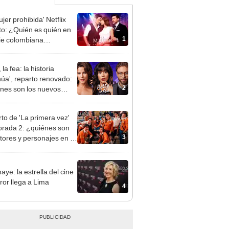
jer prohibida' Netflix
to: ¿Quién es quién en
1
rie colombiana
gonizada por Valerie
nguez?
, la fea: la historia
núa', reparto renovado:
2
nes son los nuevos
es y personajes?
to de 'La primera vez'
rada 2: ¿quiénes son
3
ctores y personajes en la
de Netflix?
aye: la estrella del cine
ror llega a Lima
4