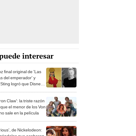
puede interesar
oz final original de 'Las
as del emperador' y
Sting logró que Disney
mbie
ron Claw': la triste razón
a que el menor de los Von
no sale en la película
rious', de Nickelodeon:
scándalos que acabaron