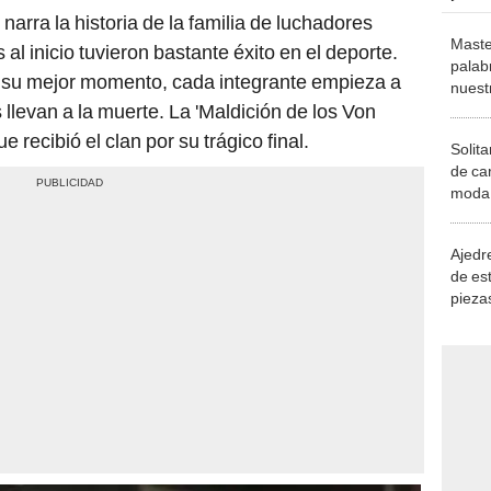
'
narra la historia de la familia de luchadores
Maste
 al inicio tuvieron bastante éxito en el deporte.
palab
 su mejor momento, cada integrante empieza a
nuest
os llevan a la muerte. La 'Maldición de los Von
e recibió el clan por su trágico final.
Solita
de ca
moda.
demue
Ajedre
de es
piezas
consi