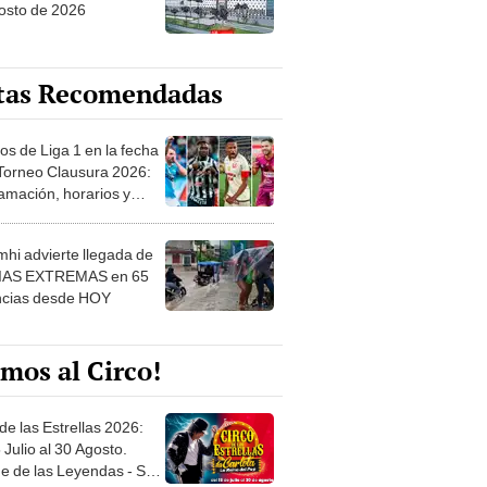
osto de 2026
tas Recomendadas
os de Liga 1 en la fecha
 Torneo Clausura 2026:
amación, horarios y
 ver
hi advierte llegada de
IAS EXTREMAS en 65
ncias desde HOY
mos al Circo!
de las Estrellas 2026:
 Julio al 30 Agosto.
e de las Leyendas - San