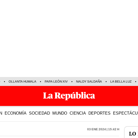
O
OLLANTA HUMALA
PAPA LEÓN XIV
NALDY SALDAÑA
LA BELLA LUZ
N
ECONOMÍA
SOCIEDAD
MUNDO
CIENCIA
DEPORTES
ESPECTÁCU
03 Ene 2024 | 15:42 h
LO