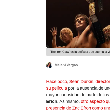
'The Iron Claw' es la película que cuenta la 
Melani Vargas
Hace poco, Sean Durkin, director 
su película
por la ausencia de uno
mayor curiosidad de parte de los s
Erich
. Asimismo,
otro aspecto qu
presencia de
Zac Efron como uno 