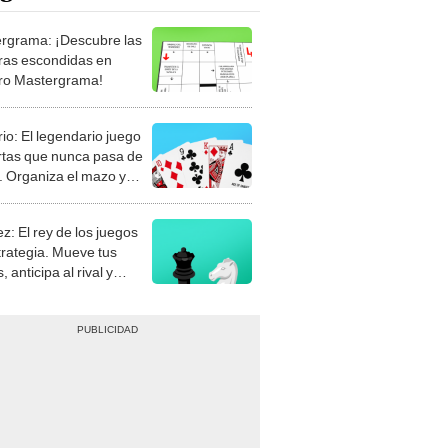
rgrama: ¡Descubre las
ras escondidas en
ro Mastergrama!
rio: El legendario juego
rtas que nunca pasa de
 Organiza el mazo y
stra tu habilidad.
z: El rey de los juegos
trategia. Mueve tus
, anticipa al rival y
gue el jaque mate.