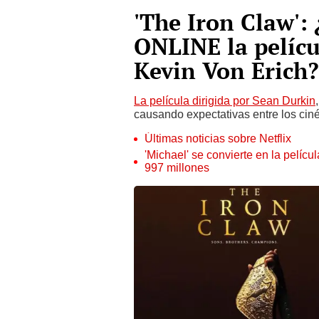
'The Iron Claw':
ONLINE la pelíc
Kevin Von Erich?
La película dirigida por Sean Durkin
causando expectativas entre los cin
Últimas noticias sobre Netflix
'Michael' se convierte en la pelícu
997 millones