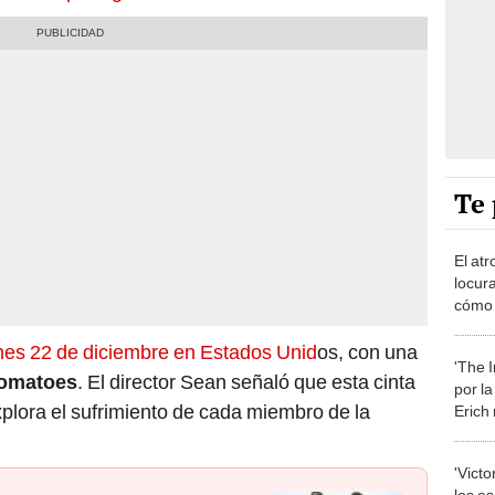
Te 
El atr
locur
cómo 
lo ca
ernes 22 de diciembre en Estados Unid
os, con una
'The I
Tomatoes
. El director Sean señaló que esta cinta
por l
xplora el sufrimiento de cada miembro de la
Erich 
'Victo
los e