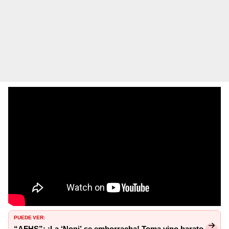
PUEDE VER:
“AFHS”: ¡La ‘Noni’ se emborracha! Toma vino barato