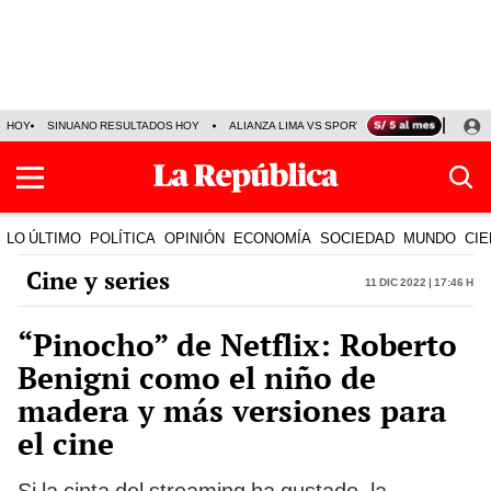
HOY
SINUANO RESULTADOS HOY
ALIANZA LIMA VS SPORT BOYS
JORGE MES
LO ÚLTIMO
POLÍTICA
OPINIÓN
ECONOMÍA
SOCIEDAD
MUNDO
CIE
Cine y series
11 Dic 2022 | 17:46 h
“Pinocho” de Netflix: Roberto
Benigni como el niño de
madera y más versiones para
el cine