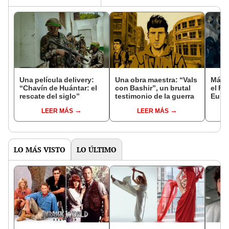
Una película delivery:
Una obra maestra: “Vals
Más d
“Chavín de Huántar: el
con Bashir”, un brutal
el Fe
rescate del siglo”
testimonio de la guerra
Euro
LEER MÁS
LEER MÁS
LO MÁS VISTO
LO ÚLTIMO