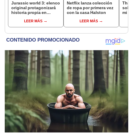
Jurassic world 3: elenco
Netflix lanza colección
Thiag
original protagonizará
de ropa por primera vez
sobre
historia propia en
con la casa Halston
mi pr
paralelo
prim
LEER MÁS
LEER MÁS
produ
baja
taqui