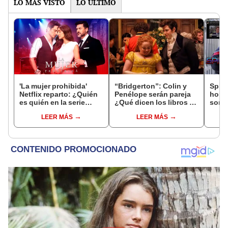
LO MÁS VISTO
LO ÚLTIMO
'La mujer prohibida'
“Bridgerton”: Colin y
Spid
Netflix reparto: ¿Quién
Penélope serán pareja
home
es quién en la serie
¿Qué dicen los libros de
sorpr
colombiana
Julian Quinn de ellos?
de M
LEER MÁS
LEER MÁS
protagonizada por
Valerie Domínguez?