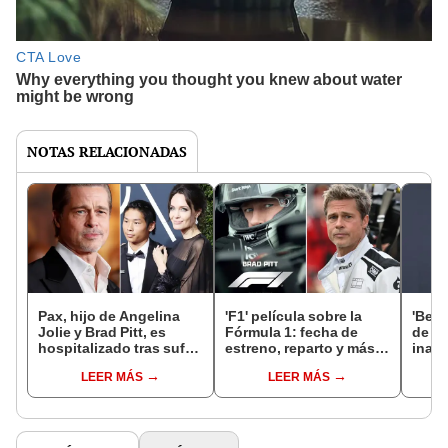
NOTAS RELACIONADAS
Pax, hijo de Angelina
'F1' película sobre la
'Beet
Jolie y Brad Pitt, es
Fórmula 1: fecha de
de T
hospitalizado tras sufrir
estreno, reparto y más
inaug
accidente de tránsito
del nuevo filme con
de V
LEER MÁS
LEER MÁS
Brad Pitt