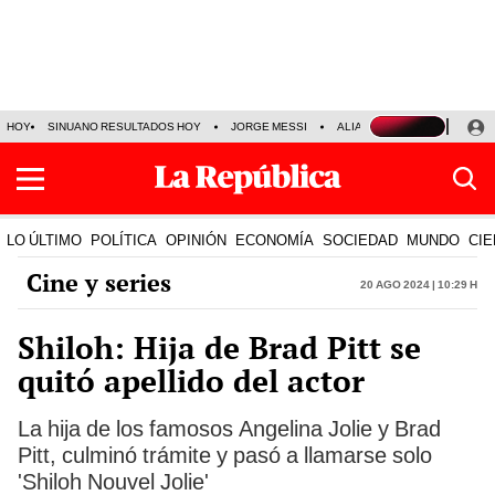
HOY
SINUANO RESULTADOS HOY
JORGE MESSI
ALIANZA LIMA VS SPORT BO
LO ÚLTIMO
POLÍTICA
OPINIÓN
ECONOMÍA
SOCIEDAD
MUNDO
CIE
Cine y series
20 Ago 2024 | 10:29 h
Shiloh: Hija de Brad Pitt se
quitó apellido del actor
La hija de los famosos Angelina Jolie y Brad
Pitt, culminó trámite y pasó a llamarse solo
'Shiloh Nouvel Jolie'