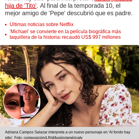
hija de 'Tito'
. Al final de la temporada 10, el
mejor amigo de 'Pepe' descubrió que es padre.
Últimas noticias sobre Netflix
'Michael' se convierte en la película biográfica más
taquillera de la historia: recaudó US$ 997 millones
Adriana Campos Salazar interpreta a un nuevo personaje en 'Al fondo hay
sitio'. Foto: composición/LR/difusión/américatv