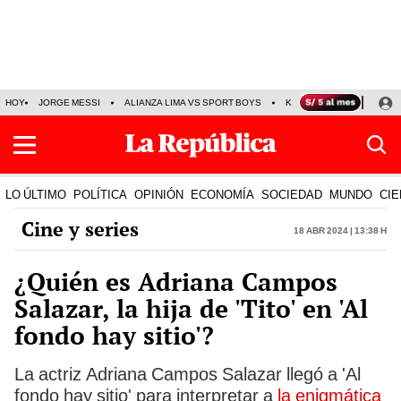
HOY
JORGE MESSI
ALIANZA LIMA VS SPORT BOYS
KENJI FUJIMORI
PRE
LO ÚLTIMO
POLÍTICA
OPINIÓN
ECONOMÍA
SOCIEDAD
MUNDO
CIE
Cine y series
18 Abr 2024 | 13:38 h
¿Quién es Adriana Campos
Salazar, la hija de 'Tito' en 'Al
fondo hay sitio'?
La actriz Adriana Campos Salazar llegó a 'Al
fondo hay sitio' para interpretar a
la enigmática