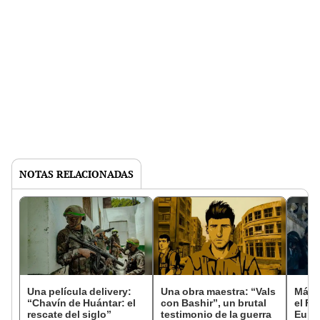
NOTAS RELACIONADAS
Una película delivery:
Una obra maestra: “Vals
Más d
“Chavín de Huántar: el
con Bashir”, un brutal
el Fe
rescate del siglo”
testimonio de la guerra
Euro