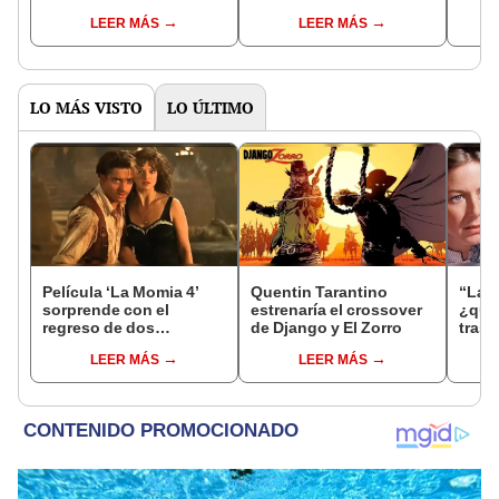
LEER MÁS
LEER MÁS
LO MÁS VISTO
LO ÚLTIMO
Película ‘La Momia 4’
Quentin Tarantino
“La f
sorprende con el
estrenaría el crossover
¿qué 
regreso de dos
de Django y El Zorro
tras 
personajes clásicos
Mich
LEER MÁS
LEER MÁS
junto a Brendan Fraser y
Rachel Weisz