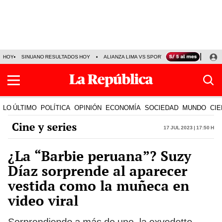
HOY
SINUANO RESULTADOS HOY
ALIANZA LIMA VS SPORT BOYS
JORGE MES
LO ÚLTIMO
POLÍTICA
OPINIÓN
ECONOMÍA
SOCIEDAD
MUNDO
CIE
Cine y series
17 Jul 2023 | 17:50 h
¿La “Barbie peruana”? Suzy
Díaz sorprende al aparecer
vestida como la muñeca en
video viral