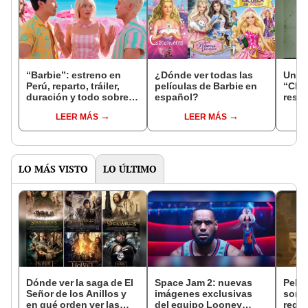
“Barbie”: estreno en
¿Dónde ver todas las
Una p
Perú, reparto, tráiler,
películas de Barbie en
“Chav
duración y todo sobre la
español?
resca
película
LEER MÁS
LEER MÁS
LO MÁS VISTO
LO ÚLTIMO
Dónde ver la saga de El
Space Jam 2: nuevas
Pelíc
Señor de los Anillos y
imágenes exclusivas
sorpr
en qué orden ver las
del equipo Looney
regr