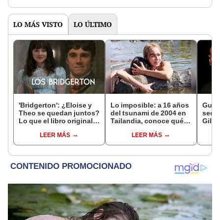
LO MÁS VISTO
LO ÚLTIMO
'Bridgerton': ¿Eloise y
Lo imposible: a 16 años
Gust
Theo se quedan juntos?
del tsunami de 2004 en
secr
Lo que el libro original
Tailandia, conoce qué
Gilbe
dice de ambos
pasó con la familia
“AFH
LEER MÁS
LEER MÁS
Álvarez Belón
gene