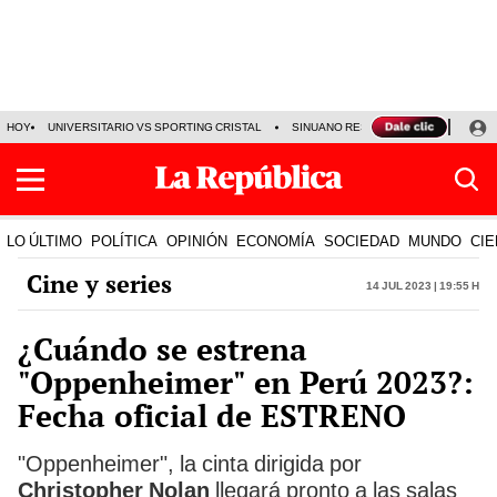
HOY
UNIVERSITARIO VS SPORTING CRISTAL
SINUANO RESULTADOS HOY
CA
LO ÚLTIMO
POLÍTICA
OPINIÓN
ECONOMÍA
SOCIEDAD
MUNDO
CIE
Cine y series
14 Jul 2023 | 19:55 h
¿Cuándo se estrena
"Oppenheimer" en Perú 2023?:
Fecha oficial de ESTRENO
"Oppenheimer", la cinta dirigida por
Christopher Nolan
llegará pronto a las salas