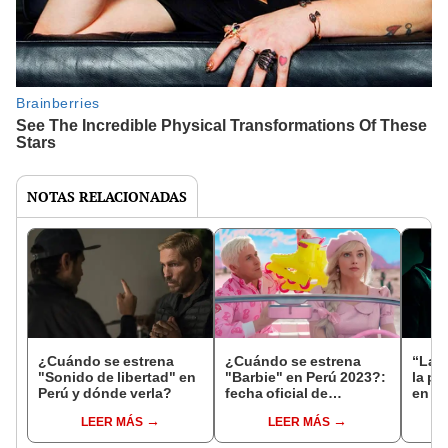
NOTAS RELACIONADAS
¿Cuándo se estrena
¿Cuándo se estrena
“La 
"Sonido de libertad" en
"Barbie" en Perú 2023?:
la pu
Perú y dónde verla?
fecha oficial de
en Pe
ESTRENO en cines
Cinep
LEER MÁS
LEER MÁS
Ciné