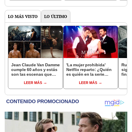
LO MÁS VISTO
LO ÚLTIMO
Jean Claude Van Damme
'La mujer prohibida'
Rumbo
cumple 60 años y estás
Netflix reparto: ¿Quién
signi
son las escenas que
es quién en la serie
final
fans no pueden olvidar
colombiana
ente
LEER MÁS
LEER MÁS
protagonizada por
Valerie Domínguez?