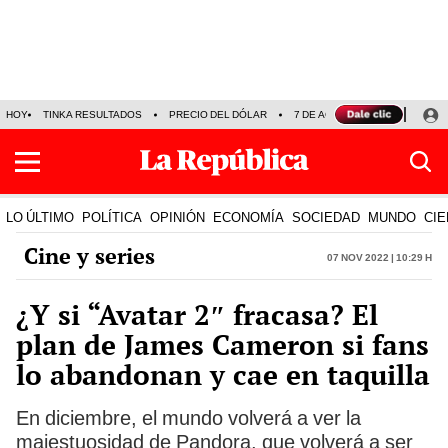
HOY
TINKA RESULTADOS
PRECIO DEL DÓLAR
7 DE AGOSTO
OLLANTA H
LO ÚLTIMO
POLÍTICA
OPINIÓN
ECONOMÍA
SOCIEDAD
MUNDO
CIE
Cine y series
07 Nov 2022 | 10:29 h
¿Y si “Avatar 2″ fracasa? El
plan de James Cameron si fans
lo abandonan y cae en taquilla
En diciembre, el mundo volverá a ver la
majestuosidad de Pandora, que volverá a ser