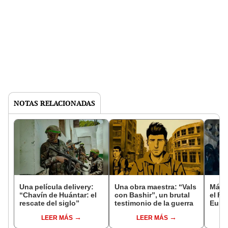
NOTAS RELACIONADAS
Una película delivery:
Una obra maestra: “Vals
Más d
“Chavín de Huántar: el
con Bashir”, un brutal
el Fe
rescate del siglo”
testimonio de la guerra
Euro
LEER MÁS
LEER MÁS