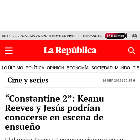
HOY
ALIANZA LIMA VS SPORT BOYS EN VIVO
SINUANO RESULTADOS HOY
JO
LO ÚLTIMO
POLÍTICA
OPINIÓN
ECONOMÍA
SOCIEDAD
MUNDO
CIE
Cine y series
16 Sep 2022 | 20:35 h
“Constantine 2”: Keanu
Reeves y Jesús podrían
conocerse en escena de
ensueño