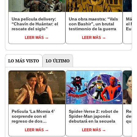
Una película delivery:
Una obra maestra: “Vals
Más d
“Chavín de Huántar: el
con Bashir”, un brutal
el Fe
rescate del siglo”
testimonio de la guerra
Euro
LEER MÁS
LEER MÁS
LO MÁS VISTO
LO ÚLTIMO
Película ‘La Momia 4’
Spider-Verse 2: robot de
Repar
sorprende con el
Spider-Man japonés
desti
regreso de dos
debutará en la secuela
quién
personajes clásicos
perua
LEER MÁS
LEER MÁS
junto a Brendan Fraser y
brasi
Rachel Weisz