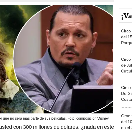
¡Va
Circo 
del 15
Parqu
Migue
Circo
de Jul
Círcul
Circo
Del 2
Costa
Gran 
r qué no será más parte de sus películas. Foto: composición/Disney
del 10
 usted con 300 millones de dólares, ¿nada en este
en el