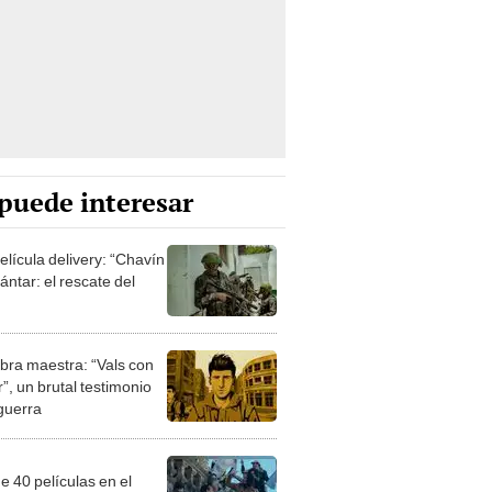
puede interesar
elícula delivery: “Chavín
ntar: el rescate del
bra maestra: “Vals con
”, un brutal testimonio
 guerra
e 40 películas en el