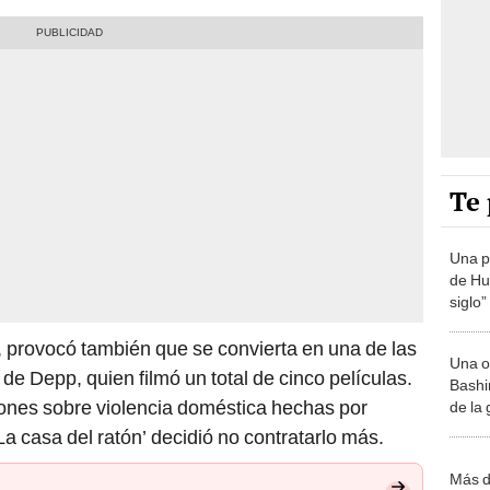
Te 
Una p
de Huá
siglo”
s, provocó también que se convierta en una de las
Una o
de Depp, quien filmó un total de cinco películas.
Bashir
ones sobre violencia doméstica hechas por
de la
a casa del ratón’ decidió no contratarlo más.
Más d