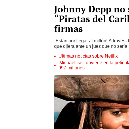
Johnny Depp no 
“Piratas del Cari
firmas
¡Están por llegar al millón! A través
que dijera ante un juez que no sería
Últimas noticias sobre Netflix
'Michael' se convierte en la pelícu
997 millones