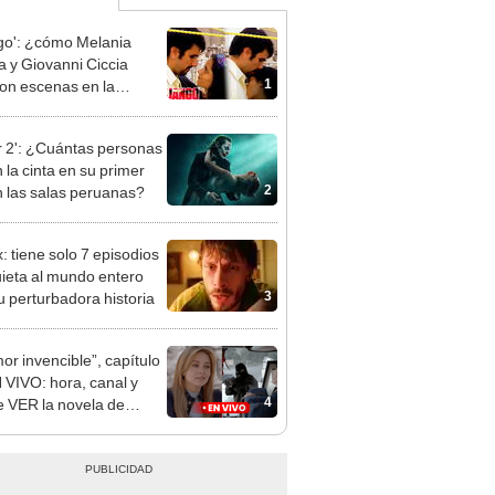
go': ¿cómo Melania
a y Giovanni Ciccia
1
ron escenas en la
ea?
r 2': ¿Cuántas personas
 la cinta en su primer
2
n las salas peruanas?
x: tiene solo 7 episodios
uieta al mundo entero
3
u perturbadora historia
mor invencible”, capítulo
 VIVO: hora, canal y
4
 VER la novela de
ique Boyer