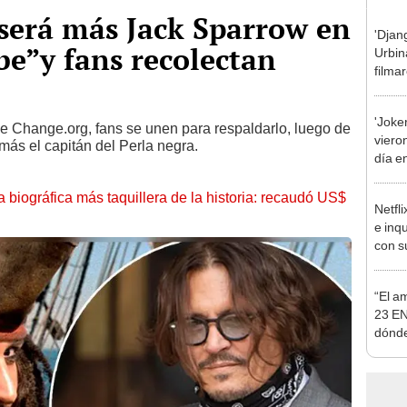
será más Jack Sparrow en
'Djan
be”y fans recolectan
Urbin
filma
azot
'Joke
 de Change.org, fans se unen para respaldarlo, luego de
vieron
 más el capitán del Perla negra.
día e
la biográfica más taquillera de la historia: recaudó US$
Netfli
e inq
con s
“El a
23 EN
dónde
Angel