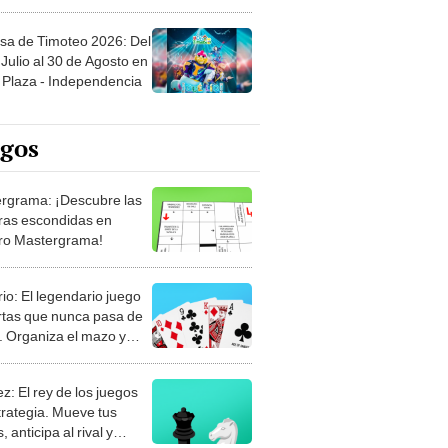
sa de Timoteo 2026: Del
Julio al 30 de Agosto en
Plaza - Independencia
egos
rgrama: ¡Descubre las
ras escondidas en
ro Mastergrama!
rio: El legendario juego
rtas que nunca pasa de
 Organiza el mazo y
stra tu habilidad.
z: El rey de los juegos
trategia. Mueve tus
, anticipa al rival y