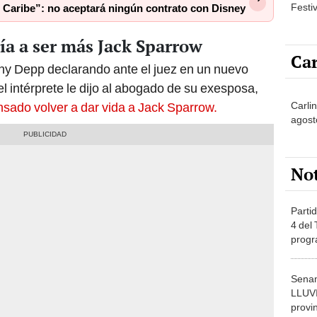
Festi
 Caribe”: no aceptará ningún contrato con Disney
ía a ser más Jack Sparrow
Car
y Depp declarando ante el juez en un nuevo
l intérprete le dijo al abogado de su exesposa,
Carli
nsado volver a dar vida a Jack Sparrow.
agost
No
Partid
4 del
progr
dónde
Senam
LLUV
provi