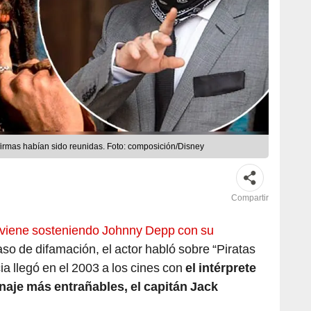
 firmas habían sido reunidas. Foto: composición/Disney
Compartir
e viene sosteniendo Johnny Depp con su
so de difamación, el actor habló sobre “Piratas
cia llegó en el 2003 a los cines con
el intérprete
naje más entrañables, el capitán Jack