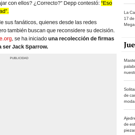
bajar con ellos? ¿Correcto?” Depp contestó:
“Eso
ad”.
La Ca
17 de 
e sus fanáticos, quienes desde las redes
Mega 
pero también buscan que reconsidere su decisión.
e.org
, se ha iniciado
una recolección de firmas
Ju
 ser Jack Sparrow.
Maste
palab
nuest
Solita
de ca
moda.
demue
Ajedre
de es
piezas