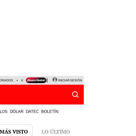
ERIADOS
KEIKO FUJIMORI
NALDY SALDAÑA
INICIAR SESIÓN
JAVIER MILEI
PARTIDOS DE
LOS
DÓLAR
DATEC
BOLETÍN
 MÁS VISTO
LO ÚLTIMO