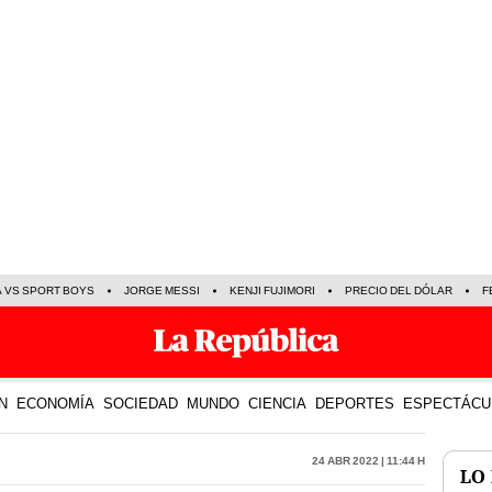
A VS SPORT BOYS
JORGE MESSI
KENJI FUJIMORI
PRECIO DEL DÓLAR
F
N
ECONOMÍA
SOCIEDAD
MUNDO
CIENCIA
DEPORTES
ESPECTÁCU
24 Abr 2022 | 11:44 h
LO