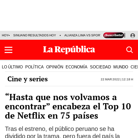
HOY
SINUANO RESULTADOS HOY
ALIANZA LIMA VS SPORT BOYS
JORGE MES
LO ÚLTIMO
POLÍTICA
OPINIÓN
ECONOMÍA
SOCIEDAD
MUNDO
CIE
Cine y series
22 Mar 2022 | 12:18 h
“Hasta que nos volvamos a
encontrar” encabeza el Top 10
de Netflix en 75 países
Tras el estreno, el público peruano se ha
dividido por la trama, pero fuera del país la