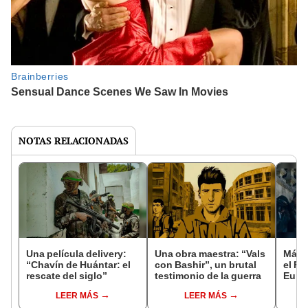
NOTAS RELACIONADAS
Una película delivery:
Una obra maestra: “Vals
Más d
“Chavín de Huántar: el
con Bashir”, un brutal
el Fe
rescate del siglo”
testimonio de la guerra
Euro
LEER MÁS
LEER MÁS