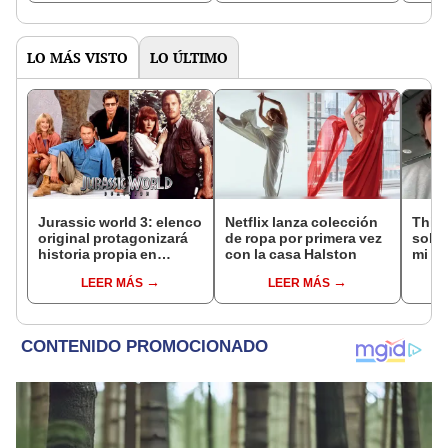
LO MÁS VISTO
LO ÚLTIMO
Jurassic world 3: elenco
Netflix lanza colección
Thiag
original protagonizará
de ropa por primera vez
sobre
historia propia en
con la casa Halston
mi pr
paralelo
prim
LEER MÁS
LEER MÁS
produ
baja
taqui