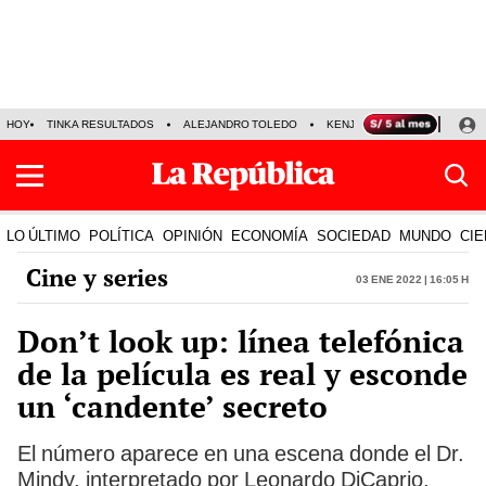
HOY
TINKA RESULTADOS
ALEJANDRO TOLEDO
KENJI FUJIMORI
PRECIO
LO ÚLTIMO
POLÍTICA
OPINIÓN
ECONOMÍA
SOCIEDAD
MUNDO
CIE
Cine y series
03 Ene 2022 | 16:05 h
Don’t look up: línea telefónica
de la película es real y esconde
un ‘candente’ secreto
El número aparece en una escena donde el Dr.
Mindy, interpretado por Leonardo DiCaprio,