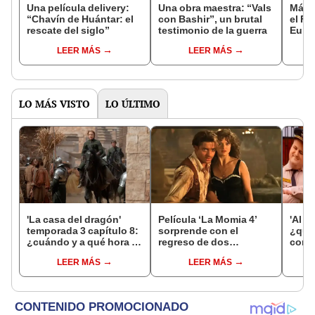
Una película delivery:
Una obra maestra: “Vals
Más d
“Chavín de Huántar: el
con Bashir”, un brutal
el Fe
rescate del siglo”
testimonio de la guerra
Euro
LEER MÁS
LEER MÁS
LO MÁS VISTO
LO ÚLTIMO
'La casa del dragón'
Película ‘La Momia 4’
'Al f
temporada 3 capítulo 8:
sorprende con el
¿qué 
¿cuándo y a qué hora se
regreso de dos
cono
estrena el gran final de
personajes clásicos
Clau
LEER MÁS
LEER MÁS
'House of the dragon'?
junto a Brendan Fraser y
de C
Rachel Weisz