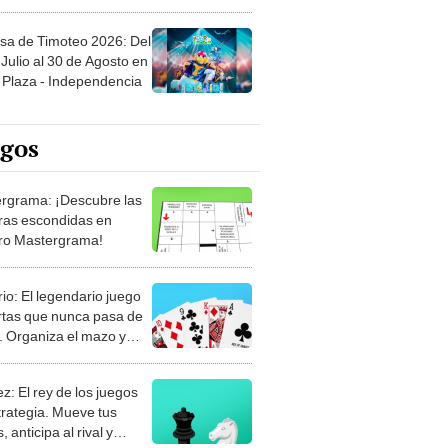
sa de Timoteo 2026: Del
Julio al 30 de Agosto en
Plaza - Independencia
egos
rgrama: ¡Descubre las
ras escondidas en
ro Mastergrama!
rio: El legendario juego
rtas que nunca pasa de
 Organiza el mazo y
stra tu habilidad.
z: El rey de los juegos
trategia. Mueve tus
, anticipa al rival y