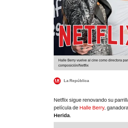
Halle Berry vuelve al cine como directora par
composición/Netflix
La República
Netflix sigue renovando su parril
película de
Halle Berry
, ganador
Herida
.