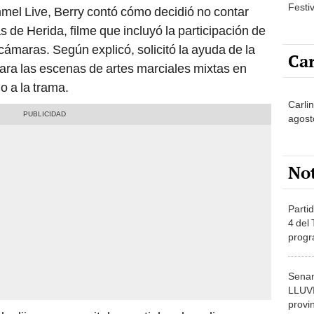
Festi
mel Live, Berry contó cómo decidió no contar
 de Herida, filme que incluyó la participación de
ámaras. Según explicó, solicitó la ayuda de la
Car
a las escenas de artes marciales mixtas en
o a la trama.
Carli
agost
No
Partid
4 del
progr
dónde
Senam
LLUV
provi