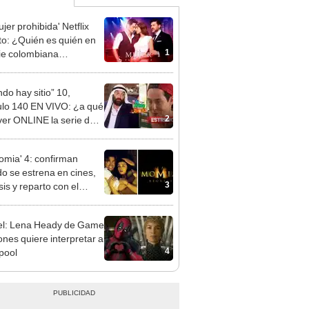
jer prohibida' Netflix
to: ¿Quién es quién en
1
rie colombiana
gonizada por Valerie
nguez?
ndo hay sitio” 10,
ulo 140 EN VIVO: ¿a qué
2
ver ONLINE la serie de
ica TV?
omia' 4: confirman
o se estrena en cines,
3
is y reparto con el
so de Bredan Fraser y
l Weisz
l: Lena Heady de Game
ones quiere interpretar a
4
pool