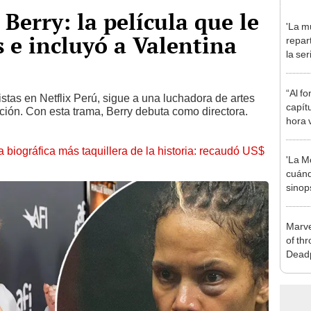
Berry: la película que le
'La mu
s e incluyó a Valentina
repar
la se
prota
Domí
“Al fo
istas en Netflix Perú, sigue a una luchadora de artes
capít
ción. Con esta trama, Berry debuta como directora.
hora 
Amér
la biográfica más taquillera de la historia: recaudó US$
'La M
cuánd
sinops
regre
Rache
Marve
of thr
Dead