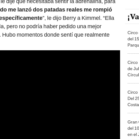
le dije que necesitaba sentir la adrenalina, para
do me lanzó dos patadas reales me rompió
¡Va
 específicamente
”, le dijo Berry a Kimmel. “Ella
da, pero no podría haber pedido una mejor
Circo 
. Hubo momentos donde sentí que realmente
del 15
Parqu
Migue
Circo
de Jul
Círcul
Circo
Del 2
Costa
Gran 
del 10
en el