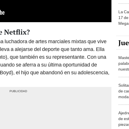
La Ca
17 de 
Mega 
e Netflix?
Ju
na luchadora de artes marciales mixtas que vive
lleva a alejarse del deporte que tanto ama. Ella
nto), que también es su representante. Con una
Maste
palab
uando se aferra a su última oportunidad de
nuest
oyd), el hijo que abandonó en su adolescencia,
Solita
de ca
moda.
demue
Ajedre
de es
piezas