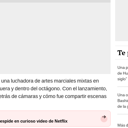
Te 
Una p
de Huá
siglo”
a a una luchadora de artes marciales mixtas en
uera y dentro del octágono. Con el lanzamiento,
Una o
l detrás de cámaras y cómo fue compartir escenas
Bashir
de la
despide en curioso video de Netflix
Más d