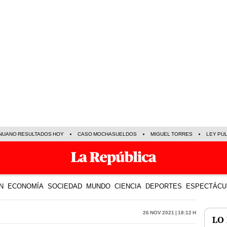
NUANO RESULTADOS HOY
CASO MOCHASUELDOS
MIGUEL TORRES
LEY PU
N
ECONOMÍA
SOCIEDAD
MUNDO
CIENCIA
DEPORTES
ESPECTÁCU
26 Nov 2021 | 18:12 h
LO