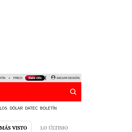
LPÍN
PRECIO DEL DÓLAR
CORTE DE LUZ
INICIAR SESIÓN
VIERNES 7 DE AGOSTO
ALBER
LOS
DÓLAR
DATEC
BOLETÍN
 MÁS VISTO
LO ÚLTIMO