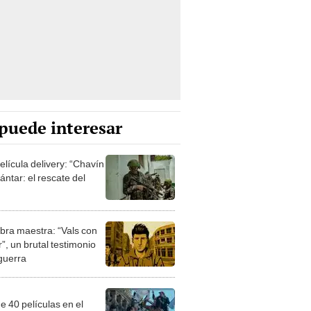
puede interesar
elícula delivery: “Chavín
ntar: el rescate del
bra maestra: “Vals con
”, un brutal testimonio
 guerra
e 40 películas en el