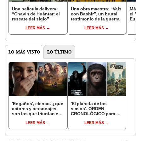
Una película delivery:
Una obra maestra: “Vals
Más d
“Chavín de Huántar: el
con Bashir”, un brutal
el Fe
rescate del siglo”
testimonio de la guerra
Euro
LEER MÁS
LEER MÁS
LO MÁS VISTO
LO ÚLTIMO
'Engaños', elenco: ¿qué
'El planeta de los
actores y personajes
simios': ORDEN
son los que triunfan en
CRONOLÓGICO para ver
la nueva serie de
todas las películas y
LEER MÁS
LEER MÁS
Netflix?
comprenderlo