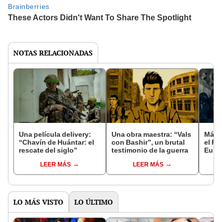
NOTAS RELACIONADAS
Una película delivery:
Una obra maestra: “Vals
Más d
“Chavín de Huántar: el
con Bashir”, un brutal
el Fe
rescate del siglo”
testimonio de la guerra
Euro
LEER MÁS
LEER MÁS
LO MÁS VISTO
LO ÚLTIMO