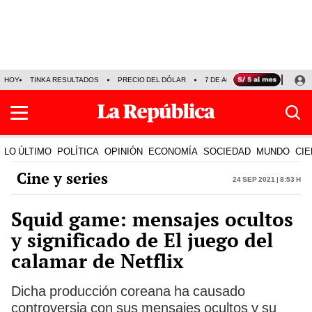
HOY
TINKA RESULTADOS
PRECIO DEL DÓLAR
7 DE AGOSTO
OLLANTA H
LO ÚLTIMO
POLÍTICA
OPINIÓN
ECONOMÍA
SOCIEDAD
MUNDO
CIE
Cine y series
24 Sep 2021 | 8:53 h
Squid game: mensajes ocultos
y significado de El juego del
calamar de Netflix
Dicha producción coreana ha causado
controversia con sus mensajes ocultos y su