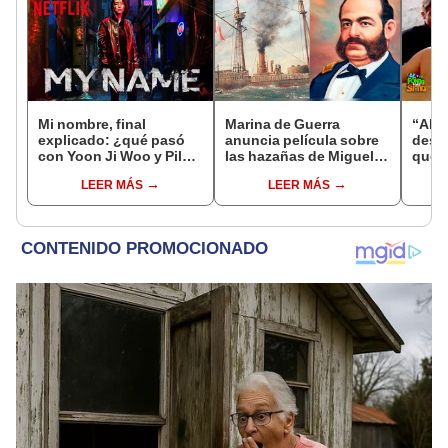
Mi nombre, final
Marina de Guerra
“Al f
explicado: ¿qué pasó
anuncia película sobre
desn
con Yoon Ji Woo y Pil
las hazañas de Miguel
que t
Do en la serie?
Grau y el Monitor
fans 
LEER MÁS
LEER MÁS
“Huáscar”