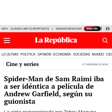
HOY
ALIANZA LIMA VS SPORT BOYS
SINUANO RESULTADOS HOY
JORGE MES
LO ÚLTIMO
POLÍTICA
OPINIÓN
ECONOMÍA
SOCIEDAD
MUNDO
CIE
Cine y series
17 Jun 2020 | 12:43 h
Spider-Man de Sam Raimi iba
a ser idéntica a película de
Andrew Garfield, según su
guionista