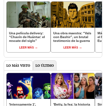
Una película delivery:
Una obra maestra: “Vals
Más d
“Chavín de Huántar: el
con Bashir”, un brutal
el Fe
rescate del siglo”
testimonio de la guerra
Euro
LEER MÁS
LEER MÁS
LO MÁS VISTO
LO ÚLTIMO
'Intensamente 1',
'Betty, la fea: la historia
Sin s