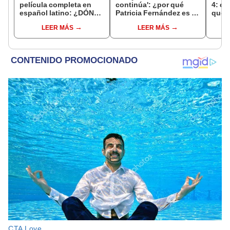
película completa en
continúa': ¿por qué
4: cu
español latino: ¿DÓNDE
Patricia Fernández es la
qué t
VER online?
nueva líder del cuartel
nuev
LEER MÁS
LEER MÁS
de las feas?
todo 
tempo
Tele