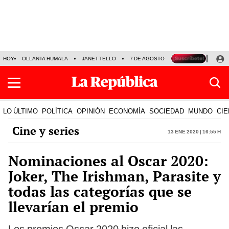
HOY
OLLANTA HUMALA
JANET TELLO
7 DE AGOSTO
TINKA RESULTADOS
LO ÚLTIMO
POLÍTICA
OPINIÓN
ECONOMÍA
SOCIEDAD
MUNDO
CIE
Cine y series
13 Ene 2020 | 16:55 h
Nominaciones al Oscar 2020:
Joker, The Irishman, Parasite y
todas las categorías que se
llevarían el premio