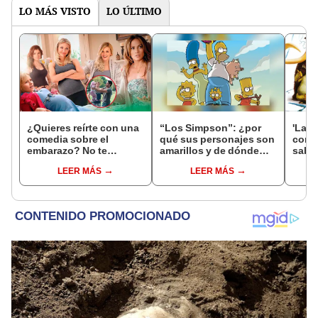
LO MÁS VISTO
LO ÚLTIMO
¿Quieres reírte con una
“Los Simpson”: ¿por
'La e
comedia sobre el
qué sus personajes son
confi
embarazo? No te
amarillos y de dónde
sabe 
pierdas "Qué esperar
surgieron sus
pelíc
LEER MÁS
LEER MÁS
cuando estás
nombres?
franq
esperando"