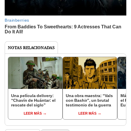
NOTAS RELACIONADAS
Una película delivery:
Una obra maestra: “Vals
Más d
“Chavín de Huántar: el
con Bashir”, un brutal
el Fe
rescate del siglo”
testimonio de la guerra
Euro
LEER MÁS
LEER MÁS